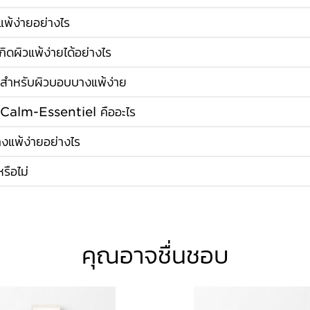
แพ้ง่ายอย่างไร
กิดผิวแพ้ง่ายได้อย่างไร
ุดสำหรับผิวบอบบางแพ้ง่าย
์ Calm-Essentiel คืออะไร
แพ้ง่ายอย่างไร
ห้องทดลองของคลาแรงส์ได้
ใบหน้าคือส่วนที่ต้องสัมผัสกับสภา
กลุ่มผลิตภัณฑ์
Calm-Essentiel
ใ
รือไม่
ภายนอกทั้งหมดเหล่านี้สามารถทำให้ควา
ห่อหุ้มผิวกายของคุณไว้ในโลกแห่งควา
วิเคราะห์ความไวปฏิกิริยาแล
ปราการผิวได้ในบางกรณี เครื่องปรับอ
อากาศถ่ายเทได้ไม่ทั่วถึงก็เป็นอีกสาเหต
การวิจัยของคลาแรงส์สร้างสรรค์นวั
เพื่อนำความเชี่ยวชาญด้านพฤกษศาสตร
ควร
ขัดผิว
หน้าและลำคอโดยใช้ผลิตภั
ปัญหาเฉพาะของผิวบอบบางแพ้ง่าย 
คัดเลือกสารออกฤทธิ์จากธรรมชาติที่ทรง
ห⁠นึ่⁠ง⁠ห⁠รื⁠อ⁠สองครั้งต่อสัปดาห์ จากน
ผิวบอบบางแพ้ง่ายอาจเกิดปฏิกิริยาต
Emulsion, Redness Correctiv
คุณสมบัติในการให้ความผ่อนคลาย
ของคุณ ผิวหน้าของคุณจะได้รับการเตร
คุณอาจชื่นชอบ
บริเวณที่สัมผัสกับเนื้อผ้าจะกลายเป
การลบเครื่องสำอางอย่างถูก
และประโยชน์จากสารออกฤทธิ์ทั้งหมดท
ทำความสะอาดที่ไม่อ่อนโยนเพียงพอ หรื
ใช้ Soothing Emulsion หลังจากท
ผลิตภัณฑ์ทั้งสามประเภทในกลุ่มผล
เ⁠พื่⁠อ⁠ผิ⁠ว⁠ส⁠ะ⁠อ⁠าดและนุ่มนวล
ผิวสำหรับคุณ ซึ่งต้องทำด้ว
สะอาด รวมถึงการฉีดน้ำหอมก็สามารถก
Skin Lotion โดยไม่ต้องออกแรงเช็ดถู
จากธรรมชาติระหว่าง 95% และ 98%
ระคายเคือง
บอบบางอยู่แล้ว ผลิตภัณฑ์นี้จะช่วยมอบ
Soothing Emulsion ปลอบประโลมผิว
เคล็ดลับความงาม:
อย่าลืมหยด
Rela
ผู้ชายก็ประสบกับปัญหาผิวบ
บางครั้งคราวเกิดรอยแดง Redness
Corrective Gel ช่วยปลอบประโลมและ