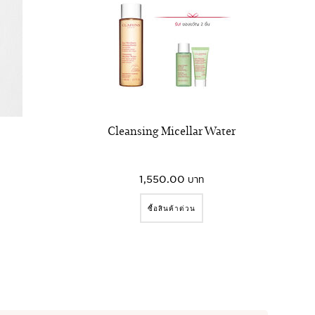
ช่น้ำ หรือชโลมลงบนผิวที่เปียกในตอนอาบน้ำ
การดูแลและสุขอนามัยของผิวบอบบางแพ้ง่าย
นสบายเป็นพิเศษด้วยเนื้อสัมผัสที่นุ่มราวกับละลาย
วยทำความสะอาดใบหน้าและดวงตาที่บอบบางจาก
เจลสีเขียว และปรับสีผิวให้สม่ำเสมอด้วยประกาย
ประสบการณ์ด้านประสาทสัมผัสของ Restoring
นคลายอารมณ์ด้วยเอสเซนส์อโรมาติกที่มีกลิ่นหอม
สกปรกต่างและมลภาวะต่างๆ จะถูกขจัดออกภายในขั้น
อบประโลมผิวที่มีปฏิกิริยาตอบสนองและเตรียมผิวให้
รุง และมอบความรู้สึกสบายผิวทันทีที่ใช้
en
หรือผลิตภัณฑ์เติมความชุ่มชื้นด้วยสูตรที่มอบ
รู้สึกสดชื่น ด้วย
ผลิตภัณฑ์
เหล่านี้ ที่มีส่วนผสม
วามสะอาด ปลอบประโลม พร้อมความรู้สึกสดชื่น
ehound ออร์แกนิกช่วยปกป้องผิวจากการถูก
ามรุนแรงในชีวิตประจำวันสำหรับผู้ชาย
อง
aromaphytocare
บนผิวกายด้วยการดำดิ่ง
ลด้วยวิธีที่ดีที่สุดหมายถึงการป้องกันตัวเอง
รับการใช้ Restoring Treatment Oil ในระยะ
กัดการเช็ดถูบนผิวบอบบาแพ้ง่ายที่เกิดจากการใช้
นความงามให้แก่ผิวที่ถูกทำร้ายอย่างรุนแรง
nsitive Skin Lotion บำรุงผิว
 Restoring Treatment Oil เพียง 1-3 หยด
Cleansing Micellar Water
้ผิวที่แห้งมากมีสุขภาพดีและรู้สึกสบายถึงที่
1,550.00 บาท
ซื้อสินค้าด่วน