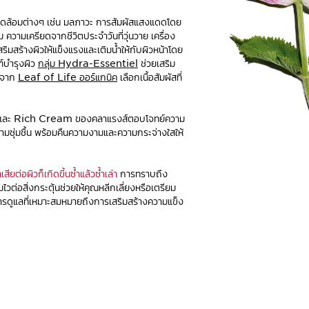
แวดล้อมต่างๆ เช่น มลภาวะ การสัมผัสแสงแดดโดย
 ความเครียดจากชีวิตประจำวันที่วุ่นวาย เครื่อง
ิมสร้างผิวให้แข็งแรงและเติมน้ำให้กับผิวหน้าโดย
ฑ์บำรุงผิว
กลุ่ม Hydra-Essentiel
ช่วยเสริม
ัดจาก
Leaf of Life ออร์แกนิค
เลือกเนื้อสัมผัสที่
ะ Rich Cream ของคลาแรงส์ตอบโจทย์ความ
มชุ่มชื้น พร้อมคืนความงามและความกระจ่างใสให้
ียต่อผิวก็เกิดขึ้นซ้ำแล้วซ้ำเล่า
การทราบถึง
ไวต่อสิ่งกระตุ้นช่วยให้คุณหลีกเลี่ยงหรือเตรียม
ารดูแลที่เหมาะสมหมายถึงการเสริมสร้างความแข็ง