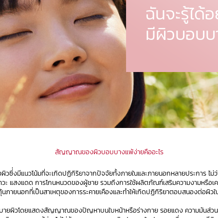
ฉันจะรู้ได้
มีผิวบอบบ
สัญญาณของผิวบอบบางแพ้ง่ายคืออะไร
ิวซึ่่งมีแนวโน้มที่จะเกิดปฏิกิริยาจากปัจจัยทั้งภายในและภายนอกหลายประการ ไ
ลภาวะ แสงแดด การโกนหนวดของผู้ชาย รวมถึงการใช้ผลิตภัณฑ์เสริมความงามหรือเครื่
ุ้นภายนอกที่เป็นสาเหตุของการระคายเคืองและทำให้เกิดปฏิกิริยาตอบสนองต่อผิวใน
่สบายผิวโดยแสดงสัญญาณของปัญหาบนใบหน้าหรือร่างกาย รอยแดง ความมันส่วนเกิน 