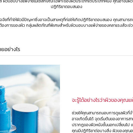
คล ผิวบอบบางแพ้ง่ายไม่ใช่ลักษณะเฉพาะของผิวประเภทใดประเภทหนึ่ง คุณอาจมีผิวมัน
ปฏิกิริยาตอบสนอง
ึงปัจจัยที่ทำให้ผิวมีปัญหาซึ่งอาจเป็นสาเหตุที่ก่อให้เกิดปฏิกิริยาตอบสนอง คุณสามา
วามต้องการของผิว กลุ่มผลิตภัณฑ์พิเศษสำหรับผิวบอบบางแพ้ง่ายของคลาแรงส์จะ
ายอย่างไร
จะรู้ได้อย่างไรว่าผิวของคุณแพ
ช่วยให้คุณสามารถมอบการดูแลผิวที่จำ
อาจเกิดขึ้นได้ จุดเริ่มต้นของอากา
ปรากฏของผิวหนังชั้นนอกเปลี่ยนไป เช่
คุณมีปฏิกิริยาต่อบางสิ่ง
ผิวของคุณอ