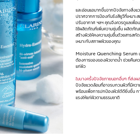
และอ่อนแอมากขึ้นจากปัจจัยทางสิ่ง
ปราศจากการป้องกันรังสียูวีที่เหมาะสม
ปรับอากาศ ฯลฯ คุณจึงควรดูแลเพื่อเสร
ใช้ผลิตภัณฑ์เพิ่มความชุ่มชื้น ผลิตภัณ
สร้างผิวให้คงความชุ่มชื้นด้วยสารสก
เหมาะกับสภาพผิวของคุณ
Moisture Quenching Serum แล
ต้องการของของผิวขาดน้ำ ช่วยคืนควา
แก่ผิว
ในบางครั้งปัจจัยภายนอกอื่นๆ ที่ส่งผลเส
ปัจจัยแวดล้อมที่อาจรบกวนผิวที่มีความ
พร้อมเพื่อการปกป้องผิวได้ดียิ่งขึ้น
ก
แรงให้แก่ผิวตามธรรมชาติ