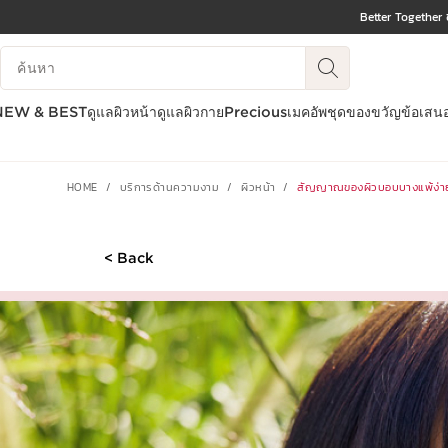
Better Together 
ข้ามไปยังเนื้อหา
บันทึกข้อมูลค้นหา
ไปที่ส่วนท้าย
NEW & BEST
ดูแลผิวหน้า
ดูแลผิวกาย
Precious
เมคอัพ
ชุดของขวัญ
ข้อเสน
HOME
บริการด้านความงาม
ผิวหน้า
สัญญาณของผิวบอบบางแพ้ง่าย
< Back