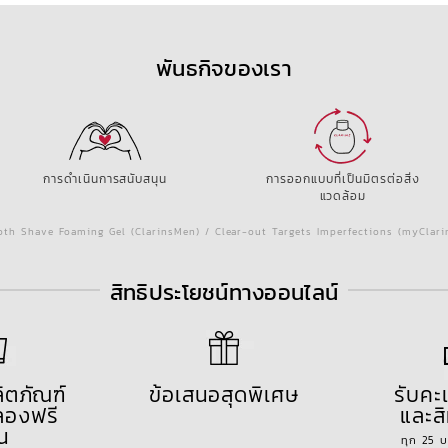
พันธกิจของเรา
การดำเนินการสนับสนุน
การออกแบบที่เป็นมิตรต่อสิ่ง
แวดล้อม
th Shave Foaming Gel (ClarinsMen) / Clear-out Targets Imperfections (myClar
สิทธิประโยชน์ทางออนไลน์
ลิตภัณฑ์
ข้อเสนอสุดพิเศษ
รับค
องฟรี
และสิ
้น
ทุก 25 