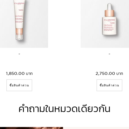
เล็กน้อย เพื่อความหอมผ่อนคลายขณะแ
การมีผิวสะอาดคือขั้นตอนที่สำคัญใน
ผิวรวมทั้งความแห้งและตึงผิวได้ สดชื่
ทั่วไป
Micellar Water ของคลาแรงส์
ช่
ลงบนผิว พร้อมปกปิดรอยแดงด้วยเนื้อ
Apricot Oil
ออร์แกนิก ช่วยเพิ่ม
ห่อหุ้มผิวกายด้วยความนุ่มนวลและผ่อ
เครื่องสำอางทั้งหมดที่ตกค้าง สิ่ง
มุกและเม็ดสี ความรู้สึกสดชื่นช่วยปล
Treatment Oil อุดมไปด้วยส่วนผสมบำ
ผลิตภัณฑ์ต่อต้านริ้วรอย ClarinsM
ช่วยความผ่อนคลายหรือน้ำมันเพิ่มความ
ตอนเดียว Micellar Water ช่วยทำค
พร้อมกลับคืนสู่สภาพปกติ
ผลิตภัณฑ์นี้ สารสกัด White Hor
การดูแลเพื่อการปกป้องผิวจากความคว
ของน้ำมันหอมระเหย เพิ่มประโยชน์ข
และสุขภาพดีให้แก่ผิว
ทำร้ายของมลภาวะ ช่วยปกป้องผิวและดูแ
สู่โลกแห่งน้ำมันบำรุงผิวของคลาแรงส์
ตอนเย็นเป็นช่วงเวลาที่ดีที่สุดสำห
เคล็ดลับ:
ทาด้วยนิ้วมือโดยตรงเพื่อจำ
10-20 วัน ของการปรนนิบัติผิวเพื่อคื
สำลี เสร็จสิ้นขั้นตอนด้วยการทา Se
เคล็ดลับความงามเพิ่มเติมของเรา:
-
-
ผสมกับ Soothing Emulsion จะช่วยให
สุด
1,850.00 บาท
2,750.00 บาท
ซื้อสินค้าด่วน
ซื้อสินค้าด่วน
คำถามในหมวดเดียวกัน