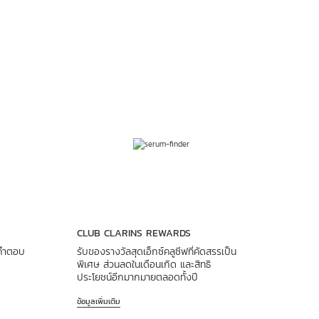
CLUB CLARINS REWARDS
ผิวแห้
บคำตอบ
รับของรางวัลสุดเอ็กซ์คลูซีฟที่คัดสรรเป็น
เรามีม
พิเศษ ส่วนลดในเดือนเกิด และสิทธิ
ประโยชน์อีกมากมายตลอดทั้งปี
ข้อมูลเพิ
ข้อมูลเพิ่มเติม