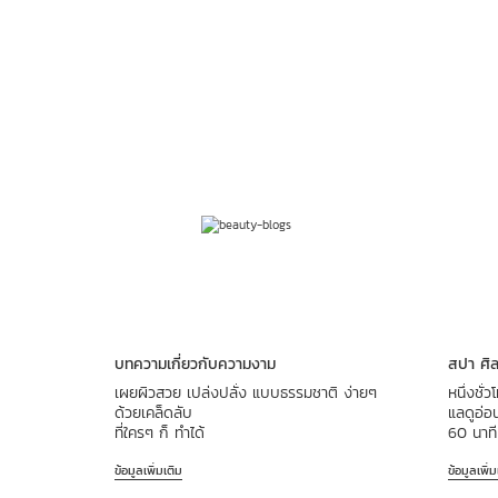
ข้ามไปยังเนื้อหา
บทความเกี่ยวกับความงาม
สปา ศิล
เผยผิวสวย เปล่งปลั่ง แบบธรรมชาติ ง่ายๆ
หนึ่งชั่
ด้วยเคล็ดลับ
แลดูอ่
ที่ใครๆ ก็ ทำได้
60 นาที
ข้อมูลเพิ่มเติม
ข้อมูลเพิ่