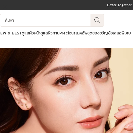
Better Together
ข้ามไปยังเนื้อหา
บันทึกข้อมูลค้นหา
ไปที่ส่วนท้าย
NEW & BEST
ดูแลผิวหน้า
ดูแลผิวกาย
Precious
เมคอัพ
ชุดของขวัญ
ข้อเสนอพิเศษ