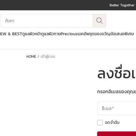
Better Together
ข้ามไปยังเนื้อหา
บันทึกข้อมูลค้นหา
ไปที่ส่วนท้าย
NEW & BEST
ดูแลผิวหน้า
ดูแลผิวกาย
Precious
เมคอัพ
ชุดของขวัญ
ข้อเสนอพิเศษ
HOME
เข้าสู่ระบบ
ลงชื่อ
กรอกอีเมลของคุณเพื
อีเมล
*
จดจำฉัน