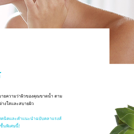
ร
ที่หมายความว่าผิวของคุณขาดน้ำ ตาม
ระจ่างใสและสบายผิว
นพบเทคนิคและคำแนะนำฉบับคลาแรงส์
ื้นพิเศษนี้!