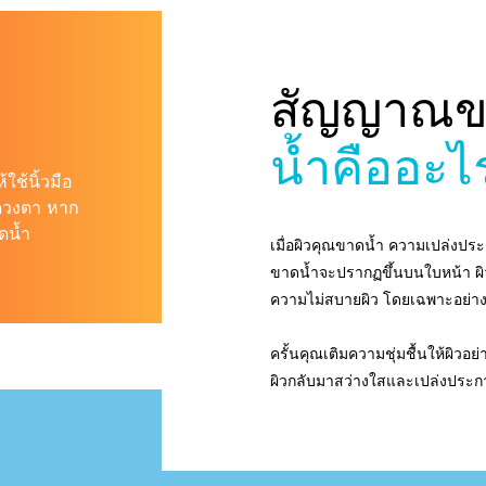
สัญญาณข
น้ำคืออะไ
ช้นิ้วมือ
้ดวงตา หาก
ดน้ำ
เมื่อผิวคุณขาดน้ำ ความเปล่งปร
ขาดน้ำจะปรากฏขึ้นบนใบหน้า ผิวอ
ความไม่สบายผิว โดยเฉพาะอย่างยิ่
ครั้นคุณเติมความชุ่มชื้นให้ผิวอ
ผิวกลับมาสว่างใสและเปล่งประกา