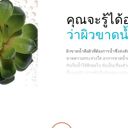
คุณจะรู้ได้
ว่าผิวขาดน
ผิวขาดน้ำคือผิวที่ต้องการน้ำซึ่งส
ขาดความกระจ่างใส อาการขาดน้ำเก
กักเก็บน้ำได้อีกต่อไป นับเป็นเรื่อ
ชื้นของผิว สภาพผิวคือลักษณะเฉพาะข
ธรรมดา หรือผิวแห้ง ผิวขาดน้ำเป็น
ผิวทุกประเภทไม่ว่าคุณจะอายุเท่าใ
เดียวกัน