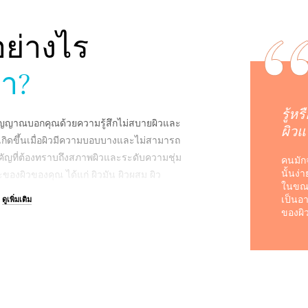
อย่างไร
้ำ?
รู้หร
่งสัญญาณบอกคุณด้วยความรู้สึกไม่สบายผิวและ
ผิวแ
ิดขึ้นเมื่อผิวมีความบอบบางและไม่สามารถ
งสำคัญที่ต้องทราบถึงสภาพผิวและระดับความชุ่ม
คนมักจ
นั้นง่
องผิวของคุณ ได้แก่ ผิวมัน ผิวผสม ผิว
ในขณะ
สภาวะที่เกิดในบางช่วงเวลาที่ส่งผลกระทบต่อ
เป็นอ
ดูเพิ่มเติม
ด ตัวอย่างเช่น ผิวอาจมันและขาดน้ำในเวลา
ของผิ