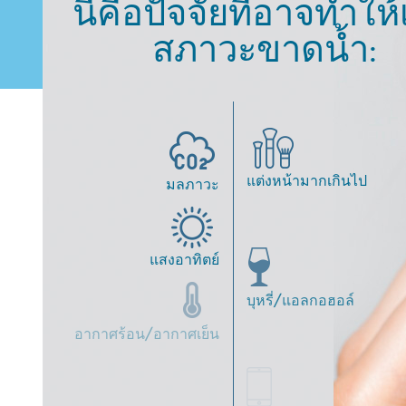
นี่คือปัจจัยที่อาจทำให้
สภาวะขาดน้ำ:
แต่งหน้ามากเกินไป
มลภาวะ
แสงอาทิตย์
บุหรี่/แอลกอฮอล์
อากาศร้อน/อากาศเย็น
ความเครียดและความ