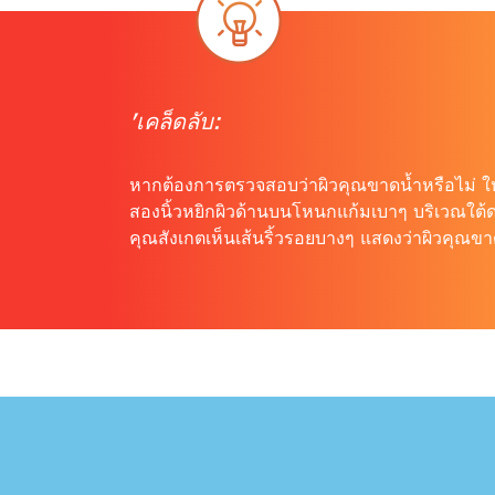
'เคล็ดลับ:
หากต้องการตรวจสอบว่าผิวคุณขาดน้ำหรือไม่ ให้ใ
สองนิ้วหยิกผิวด้านบนโหนกแก้มเบาๆ บริเวณใต
คุณสังเกตเห็นเส้นริ้วรอยบางๆ แสดงว่าผิวคุณขา