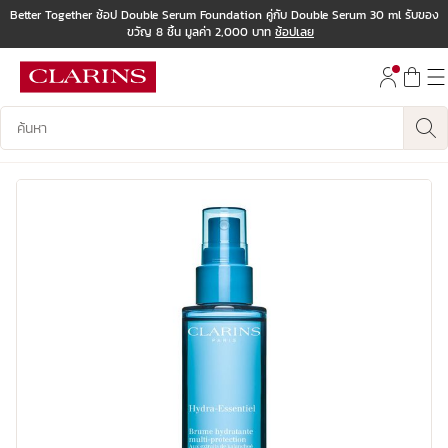
Better Together ช้อป Double Serum Foundation คู่กับ Double Serum 30 ml รับของ
ขวัญ 8 ชิ้น มูลค่า 2,000 บาท
ช้อปเลย
ข้ามไปยังเนื้อหา
ไปที่ส่วนท้าย
บันทึกข้อมูลค้นหา