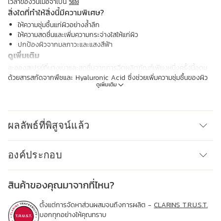
เวลาของวันเมื่อจำเป็น
วิธีใช้
สิ่งใดที่ทำให้สิ่งนี้มีความพิเศษ?
ให้ความชุ่มชื้นแก่ผิวอย่างล้ำลึก
ให้ความสดชื่นและเพิ่มความกระจ่างใสให้แก่ผิว
ปกป้องผิวจากมลภาวะและแสงสีฟ้า
ดูเพิ่มเติม
ละอองสเปรย์ที่บางเบาและสดชื่นจากการฉีดผลิตภัณฑ์เพียงหนึ่งครั้งนี้อุดม
ด้วยสารสกัดจากพืชและ Hyaluronic Acid ซึ่งช่วยเพิ่มความชุ่มชื้นของผิว
ดูเพิ่มเติม
และปกป้องผิวจากมลภาวะ (ทั้งในร่ม กลางแจ้ง และท่ามกลางแสงสีน้ำเงิน)
ผลิตภัณฑ์นี้เพิ่มความชุ่มชื้นได้อย่างล้ำลึกและให้การปกป้องผิวถึง 3 เท่า เพื่อ
ผิวที่นุ่มและสดชื่น แลดูเรียบเนียนและสวยขึ้นในทุกๆ วัน
Clarins Plus
ผลลัพธ์ที่พิสูจน์แล้ว
สเปรย์น้ำแร่แบบพกพาที่คุณสามารถฉีดได้ทุกช่วงเวลาระหว่างวัน (ฉีดทับ
เครื่องสำอางได้) เพื่อเพิ่มความสดชื่นและปกป้องผิว
องค์ประกอบ
สินค้าของคุณมาจากที่ไหน?
ตั้งแต่การจัดหาส่วนผสมจนถึงการผลิต -
CLARINS T.R.U.S.T.
บอกทุกอย่างให้คุณทราบ