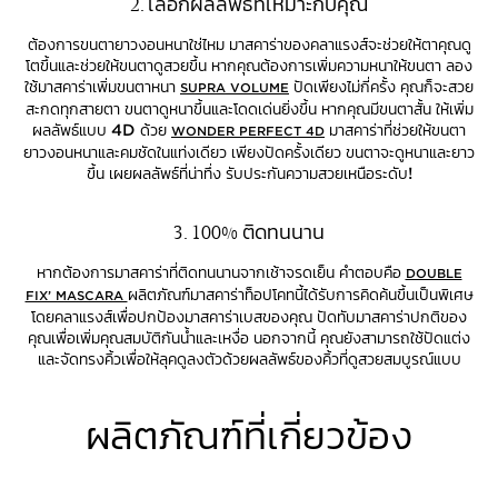
2. เลือกผลลัพธ์ที่เหมาะกับคุณ
ต้องการขนตายาวงอนหนาใช่ไหม มาสคาร่าของคลาแรงส์จะช่วยให้ตาคุณดู
โตขึ้นและช่วยให้ขนตาดูสวยขึ้น หากคุณต้องการเพิ่มความหนาให้ขนตา ลอง
ใช้มาสคาร่าเพิ่มขนตาหนา
ปัดเพียงไม่กี่ครั้ง คุณก็จะสวย
SUPRA VOLUME
สะกดทุกสายตา ขนตาดูหนาขึ้นและโดดเด่นยิ่งขึ้น หากคุณมีขนตาสั้น ให้เพิ่ม
ผลลัพธ์แบบ 4D ด้วย
มาสคาร่าที่ช่วยให้ขนตา
WONDER PERFECT 4D
ยาวงอนหนาและคมชัดในแท่งเดียว เพียงปัดครั้งเดียว ขนตาจะดูหนาและยาว
ขึ้น เผยผลลัพธ์ที่น่าทึ่ง รับประกันความสวยเหนือระดับ!
3. 100% ติดทนนาน
หากต้องการมาสคาร่าที่ติดทนนานจากเช้าจรดเย็น คำตอบคือ
DOUBLE
ผลิตภัณฑ์มาสคาร่าท็อปโคทนี้ได้รับการคิดค้นขึ้นเป็นพิเศษ
FIX’ MASCARA
โดยคลาแรงส์เพื่อปกป้องมาสคาร่าเบสของคุณ ปัดทับมาสคาร่าปกติของ
คุณเพื่อเพิ่มคุณสมบัติกันน้ำและเหงื่อ นอกจากนี้ คุณยังสามารถใช้ปัดแต่ง
และจัดทรงคิ้วเพื่อให้ลุคดูลงตัวด้วยผลลัพธ์ของคิ้วที่ดูสวยสมบูรณ์แบบ
ผลิตภัณฑ์ที่เกี่ยวข้อง