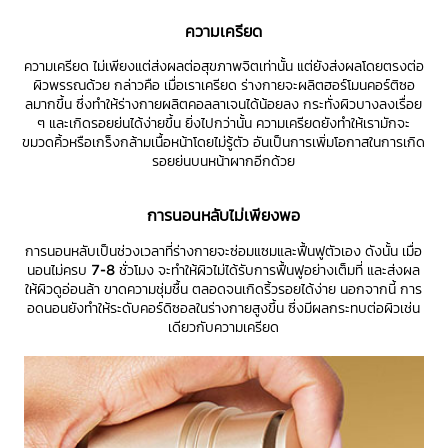
ความเครียด
ความเครียด ไม่เพียงแต่ส่งผลต่อสุขภาพจิตเท่านั้น แต่ยังส่งผลโดยตรงต่อ
ผิวพรรณด้วย กล่าวคือ เมื่อเราเครียด ร่างกายจะผลิตฮอร์โมนคอร์ติซอ
ลมากขึ้น ซึ่งทำให้ร่างกายผลิตคอลลาเจนได้น้อยลง กระทั่งผิวบางลงเรื่อย
ๆ และเกิดรอยย่นได้ง่ายขึ้น ยิ่งไปกว่านั้น ความเครียดยังทำให้เรามักจะ
ขมวดคิ้วหรือเกร็งกล้ามเนื้อหน้าโดยไม่รู้ตัว อันเป็นการเพิ่มโอกาสในการเกิด
รอยย่นบนหน้าผากอีกด้วย
การนอนหลับไม่เพียงพอ
การนอนหลับเป็นช่วงเวลาที่ร่างกายจะซ่อมแซมและฟื้นฟูตัวเอง ดังนั้น เมื่อ
นอนไม่ครบ 7-8 ชั่วโมง จะทำให้ผิวไม่ได้รับการฟื้นฟูอย่างเต็มที่ และส่งผล
ให้ผิวดูอ่อนล้า ขาดความชุ่มชื้น ตลอดจนเกิดริ้วรอยได้ง่าย นอกจากนี้ การ
อดนอนยังทำให้ระดับคอร์ดิซอลในร่างกายสูงขึ้น ซึ่งมีผลกระทบต่อผิวเช่น
เดียวกับความเครียด