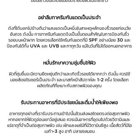
อ่อนเยาว์ขึ้นได้โดยไม่อันตรายต่อผิวในระยะยาว
อย่าลืมทาครีมกันแดดเป็นประจำ
ดังที่ได้บอกไปข้างต้นว่าแสงแดดเป็นหนึ่งในสาเหตุหลักของริ้วรอยก่อนวัย
อันควร ดังนั้น การทาครีมกันแดดจึงเป็นขั้นตอนสำคัญในการป้องกันริ้ว
รอยบนหน้าผาก โดยควรเลือกใช้ครีมกันแดดที่มี SPF อย่างน้อย 30 และ
ป้องกันได้ทั้ง UVA และ UVB และทาทุกวัน แม้ในวันที่ไม่ได้ออกนอกอาคาร
หมั่นรักษาความชุ่มชื้นให้ผิว
ผิวที่ชุ่มชื้นจะมีความยืดหยุ่นดีกว่าและเกิดริ้วรอยได้ยากกว่า ดังนั้น ควรใช้
มอยส์เชอไรเซอร์เป็นประจำ และมาสก์หน้าสัปดาห์ละ 1-2 ครั้ง โดยเลือก
ผลิตภัณฑ์ที่เหมาะกับสภาพผิวของคุณ
รับประทานอาหารที่มีประโยชน์และดื่มน้ำให้เพียงพอ
อาหารทุกอย่างที่เรารับประทานเข้าไปนั้นล้วนส่งผลโดยตรงต่อสุขภาพผิว
หากอยากให้ผิวดูอ่อนเยาว์อยู่เสมอ ควรเน้นอาหารที่อุดมไปด้วยวิตามินและ
แร่ธาตุที่จำเป็นต่อสุขภาพผิว เช่น ผักและผลไม้ที่มีวิตามินซีสูง เนื้อสัตว์ที่มีโอ
เมก้า-3 สูง อาทิ ปลาแซลมอน