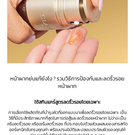
หน้าผากย่นแก้ยังไง ? รวมวิธีการป้องกันและลดริ้วรอย
หน้าผาก
ใช้สกินแคร์สูตรลดริ้วรอยโดยเฉพาะ
การเลือกใช้ผลิตภัณฑ์บำรุงผิวที่ออกแบบมาเพื่อลดริ้วรอยโดยเฉพาะ เป็น
วิธีที่มีประสิทธิภาพมากที่สุดในการต่อสู้และลดริ้วรอยหน้าผาก ไม่ว่าจะเป็น
ครีมลดริ้วรอย หรือเซรั่มลดริ้วรอย ที่ประกอบไปด้วยส่วนผสมของสารสกัด
ออร์แกนิกอันทรงคุณค่า พร้อมปรนนิบัติและปลอบประโลมผิวของคุณให้