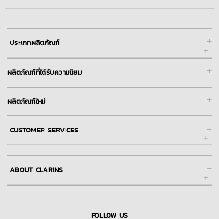
+
ประเภทผลิตภัณฑ์
+
ผลิตภัณฑ์ที่ได้รับความนิยม
+
ผลิตภัณฑ์ใหม่
-
CUSTOMER SERVICES
ช่วยเหลือ และการให้บริการลูกค้าของคลาแรงส์ออนไลน์
-
ABOUT CLARINS
FAQs คำถามที่พบบ่อย
การชำระเงิน
About Clarins Group
การจัดส่ง
Our Story/Commitment
FOLLOW US