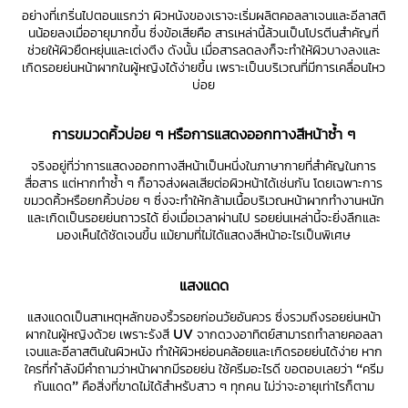
อย่างที่เกริ่นไปตอนแรกว่า ผิวหนังของเราจะเริ่มผลิตคอลลาเจนและอีลาสติ
นน้อยลงเมื่ออายุมากขึ้น ซึ่งข้อเสียคือ สารเหล่านี้ล้วนเป็นโปรตีนสำคัญที่
ช่วยให้ผิวยืดหยุ่นและเต่งตึง ดังนั้น เมื่อสารลดลงก็จะทำให้ผิวบางลงและ
เกิดรอยย่นหน้าผากในผู้หญิงได้ง่ายขึ้น เพราะเป็นบริเวณที่มีการเคลื่อนไหว
บ่อย
การขมวดคิ้วบ่อย ๆ หรือการแสดงออกทางสีหน้าซ้ำ ๆ
จริงอยู่ที่ว่าการแสดงออกทางสีหน้าเป็นหนึ่งในภาษากายที่สำคัญในการ
สื่อสาร แต่หากทำซ้ำ ๆ ก็อาจส่งผลเสียต่อผิวหน้าได้เช่นกัน โดยเฉพาะการ
ขมวดคิ้วหรือยกคิ้วบ่อย ๆ ซึ่งจะทำให้กล้ามเนื้อบริเวณหน้าผากทำงานหนัก
และเกิดเป็นรอยย่นถาวรได้ ยิ่งเมื่อเวลาผ่านไป รอยย่นเหล่านี้จะยิ่งลึกและ
มองเห็นได้ชัดเจนขึ้น แม้ยามที่ไม่ได้แสดงสีหน้าอะไรเป็นพิเศษ
แสงแดด
แสงแดดเป็นสาเหตุหลักของริ้วรอยก่อนวัยอันควร ซึ่งรวมถึงรอยย่นหน้า
ผากในผู้หญิงด้วย เพราะรังสี UV จากดวงอาทิตย์สามารถทำลายคอลลา
เจนและอีลาสตินในผิวหนัง ทำให้ผิวหย่อนคล้อยและเกิดรอยย่นได้ง่าย หาก
ใครที่กำลังมีคำถามว่าหน้าผากมีรอยย่น ใช้ครีมอะไรดี ขอตอบเลยว่า “ครีม
กันแดด” คือสิ่งที่ขาดไม่ได้สำหรับสาว ๆ ทุกคน ไม่ว่าจะอายุเท่าไรก็ตาม