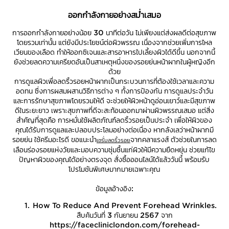
ออกกำลังกายอย่างสม่ำเสมอ
การออกกำลังกายอย่างน้อย 30 นาทีต่อวัน ไม่เพียงแต่ส่งผลดีต่อสุขภาพ
โดยรวมเท่านั้น แต่ยังมีประโยชน์ต่อผิวพรรณ เนื่องจากช่วยเพิ่มการไหล
เวียนของเลือด ทำให้ออกซิเจนและสารอาหารไปเลี้ยงผิวได้ดีขึ้น นอกจากนี้
ยังช่วยลดความเครียดอันเป็นสาเหตุหนึ่งของรอยย่นหน้าผากในผู้หญิงอีก
ด้วย
การดูแลผิวเพื่อลดริ้วรอยหน้าผากเป็นกระบวนการที่ต้องใช้เวลาและความ
อดทน ซึ่งการผสมผสานวิธีการต่าง ๆ ทั้งการป้องกัน การดูแลประจำวัน
และการรักษาสุขภาพโดยรวมให้ดี จะช่วยให้ผิวหน้าดูอ่อนเยาว์และมีสุขภาพ
ดีในระยะยาว เพราะสุขภาพที่ดีจะสะท้อนออกมาผ่านผิวพรรณเสมอ แต่สิ่ง
สำคัญที่สุดคือ การหมั่นใช้ผลิตภัณฑ์ลดริ้วรอยเป็นประจำ เพื่อให้ผิวของ
คุณได้รับการดูแลและปลอบประโลมอย่างต่อเนื่อง หากลังเลว่าหน้าผากมี
รอยย่น ใช้ครีมอะไรดี ขอแนะนำ
จากคลาแรงส์ ตัวช่วยในการลด
เซรั่มลดริ้วรอย
เลือนร่องรอยแห่งวัยและมอบความชุ่มชื้นแก่ผิวให้มีความยืดหยุ่น ช่วยแก้ไข
ปัญหาผิวของคุณได้อย่างตรงจุด สั่งซื้อออนไลน์ได้แล้ววันนี้ พร้อมรับ
โปรโมชันพิเศษมากมายเฉพาะคุณ
ข้อมูลอ้างอิง:
How To Reduce And Prevent Forehead Wrinkles.
สืบค้นวันที่ 3 กันยายน 2567 จาก
https://facecliniclondon.com/forehead-