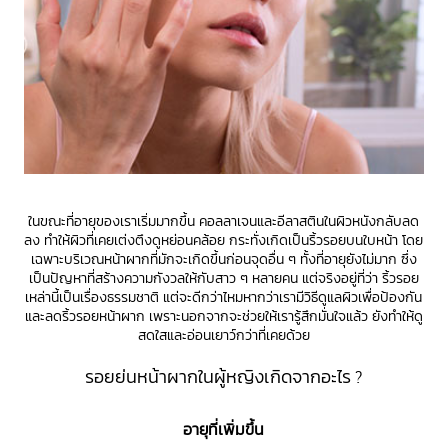
ในขณะที่อายุของเราเริ่มมากขึ้น คอลลาเจนและอีลาสตินในผิวหนังกลับลด
ลง ทำให้ผิวที่เคยเต่งตึงดูหย่อนคล้อย กระทั่งเกิดเป็นริ้วรอยบนใบหน้า โดย
เฉพาะบริเวณหน้าผากที่มักจะเกิดขึ้นก่อนจุดอื่น ๆ ทั้งที่อายุยังไม่มาก ซึ่ง
เป็นปัญหาที่สร้างความกังวลให้กับสาว ๆ หลายคน แต่จริงอยู่ที่ว่า ริ้วรอย
เหล่านี้เป็นเรื่องธรรมชาติ แต่จะดีกว่าไหมหากว่าเรามีวิธีดูแลผิวเพื่อป้องกัน
และลดริ้วรอยหน้าผาก เพราะนอกจากจะช่วยให้เรารู้สึกมั่นใจแล้ว ยังทำให้ดู
สดใสและอ่อนเยาว์กว่าที่เคยด้วย
รอยย่นหน้าผากในผู้หญิงเกิดจากอะไร ?
อายุที่เพิ่มขึ้น