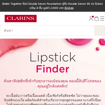
Better Together ช้อป Double Serum Foundation คู่กับ Double Serum 30 ml รับของ
ขวัญ 8 ชิ้น มูลค่า 2,000 บาท
ช้อปเลย
ข้ามไปยังเนื้อหา
ไปที่ส่วนท้าย
บันทึกข้อมูลค้นหา
Lipstick
Finder
ค้นหาลิปสติกที่เข้ากับทุกอารมณ์ของคุณ ตอนนี้ลิปสีโปรดของ
คุณอยู่ใกล้แค่คลิก!
จะเนื้อมันวาวหรือเนื้อแมตต์ เนื้อเชียร์หรือสีสดชัด ไม่ว่าคุณจะชอบ
ลิปสติกแบบใด ผลิตภัณฑ์สำหรับเรียวปากทุกสูตรของคลาแรงส์ก็เปี่ยม
ไปด้วยคุณค่าจากพืชพรรณที่มอบการบำรุงดุจสกินแคร์เพื่อริมฝีปาก