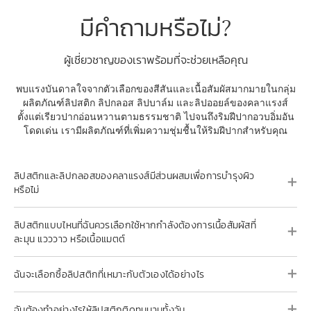
มีคำถามหรือไม่?
ผู้เชี่ยวชาญของเราพร้อมที่จะช่วยเหลือคุณ
พบแรงบันดาลใจจากตัวเลือกของสีสันและเนื้อสัมผัสมากมายในกลุ่ม
ผลิตภัณฑ์ลิปสติก ลิปกลอส ลิปบาล์ม และลิปออยล์ของคลาแรงส์
ตั้งแต่เรียวปากอ่อนหวานตามธรรมชาติ ไปจนถึงริมฝีปากอวบอิ่มอัน
โดดเด่น เรามีผลิตภัณฑ์ที่เพิ่มความชุ่มชื้นให้ริมฝีปากสำหรับคุณ
ลิปสติกและลิปกลอสของคลาแรงส์มีส่วนผสมเพื่อการบำรุงผิว
หรือไม่
ลิปสติกแบบไหนที่ฉันควรเลือกใช้หากกำลังต้องการเนื้อสัมผัสที่
ละมุน แวววาว หรือเนื้อแมตต์
ฉันจะเลือกซื้อลิปสติกที่เหมาะกับตัวเองได้อย่างไร
ฉันต้องทำอย่างไรให้ลิปสติกติดทนนานทั้งวัน