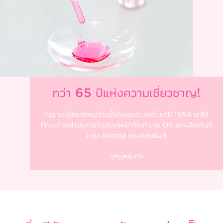
กว่า 65 ปีแห่งความเชี่ยวชาญ!
ในฐานะผู้เชี่ยวชาญด้านน้ำมันหอมระเหยตั้งแต่ปี 1954 เราใช้
ทักษะดังกล่าวในการรังสรรค์ผลิตภัณฑ์ Lip Oil และผลิตภัณฑ์
กลุ่ม Aroma ของคลาแรงส์
ดูข้อมูลเพิ่มเติม