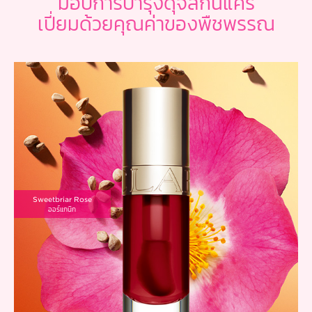
มอบการบำรุงดุจสกินแคร์
เปี่ยมด้วยคุณค่าของพืชพรรณ
Sweetbriar Rose
ออร์แกนิก