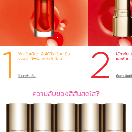
ใช้ทาชิ้นเดียว เพื่อให้สีระเรื่อดูเป็น
ใช้ทาทับ 
ธรรมชาติพร้อมการปกป้อง
และชัดเจนย
ค้นหาเพิ่มเติม
ค้นหาเพิ่มเต
ความลับของสีสันสดใส?