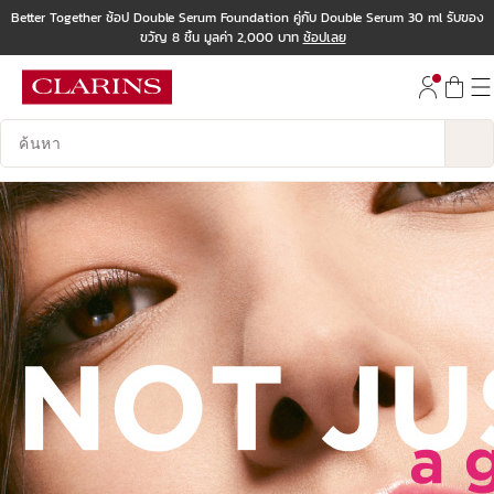
Better Together ช้อป Double Serum Foundation คู่กับ Double Serum 30 ml รับของ
ขวัญ 8 ชิ้น มูลค่า 2,000 บาท
ช้อปเลย
ข้ามไปยังเนื้อหา
ไปที่ส่วนท้าย
บันทึกข้อมูลค้นหา