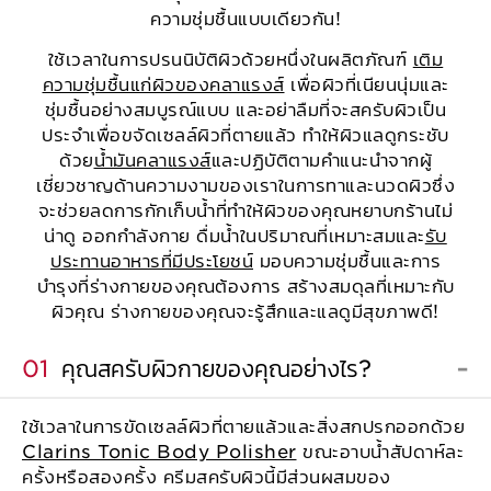
ความชุ่มชื้นแบบเดียวกัน!
ใช้เวลาในการปรนนิบัติผิวด้วยหนึ่งในผลิตภัณฑ์
เติม
ความชุ่มชื้นแก่ผิวของคลาแรงส์
เพื่อผิวที่เนียนนุ่มและ
ชุ่มชื้นอย่างสมบูรณ์แบบ และอย่าลืมที่จะสครับผิวเป็น
ประจำเพื่อขจัดเซลล์ผิวที่ตายแล้ว ทำให้ผิวแลดูกระชับ
ด้วย
น้ำมันคลาแรงส์
และปฏิบัติตามคำแนะนำจากผู้
เชี่ยวชาญด้านความงามของเราในการทาและนวดผิวซึ่ง
จะช่วยลดการกักเก็บน้ำที่ทำให้ผิวของคุณหยาบกร้านไม่
น่าดู ออกกำลังกาย ดื่มน้ำในปริมาณที่เหมาะสมและ
รับ
ประทานอาหารที่มีประโยชน์
มอบความชุ่มชื้นและการ
บำรุงที่ร่างกายของคุณต้องการ สร้างสมดุลที่เหมาะกับ
ผิวคุณ ร่างกายของคุณจะรู้สึกและแลดูมีสุขภาพดี!
01
คุณสครับผิวกายของคุณอย่างไร?
ใช้เวลาในการขัดเซลล์ผิวที่ตายแล้วและสิ่งสกปรกออกด้วย
Clarins Tonic Body Polisher
ขณะอาบน้ำสัปดาห์ละ
ครั้งหรือสองครั้ง ครีมสครับผิวนี้มีส่วนผสมของ