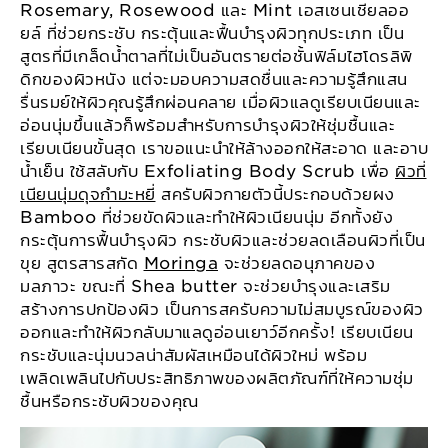
Rosemary, Rosewood และ Mint เอสเซนเชียลออ
ยล์ ที่ช่วยกระชับ กระตุ้นและฟื้นบำรุงผิวทุกประเภท เป็น
สูตรที่มีเกล็ดน้ำตาลที่ไม่เป็นอันตรายต่อชั้นฟิล์มไฮโดรลิพิ
ดิกของผิวหนัง แต่จะมอบความสดชื่นและความรู้สึกแสน
รื่นรมย์ให้ผิวคุณรู้สึกผ่อนคลาย เมื่อผิวแลดูเรียบเนียนและ
อ่อนนุ่มขึ้นแล้วก็พร้อมสำหรับการบำรุงผิวให้ชุ่มชื้นและ
เรียบเนียนขั้นสุด เราขอแนะนำให้ล้างออกให้สะอาด และอาบ
น้ำเย็น ใช้สลับกับ Exfoliating Body Scrub เพื่อ
ผิวที่
เนียนนุ่มดุจกำมะหยี่
สครับผิวกายตัวนี้ประกอบด้วยผง
Bamboo ที่ช่วยขัดผิวและทำให้ผิวเนียนนุ่ม อีกทั้งยัง
กระตุ้นการฟื้นบำรุงผิว กระชับผิวและช่วยลดเลือนผิวที่เป็น
ขุย สูตรสารสกัด
Moringa
จะช่วยลดอนุภาคของ
มลภาวะ ขณะที่ Shea butter จะช่วยบำรุงและเสริม
สร้างการปกป้องผิว เป็นการสครับความไม่สมบูรณ์ของผิว
ออกและทำให้ผิวกลับมาแลดูอ่อนเยาว์อีกครั้ง! เรียบเนียน
กระชับและนุ่มนวลน่าสัมผัสเหมือนได้ผิวใหม่ พร้อม
เพลิดเพลินไปกับประสิทธิภาพของผลิตภัณฑ์ที่ให้ความชุ่ม
ชื้นหรือกระชับผิวของคุณ