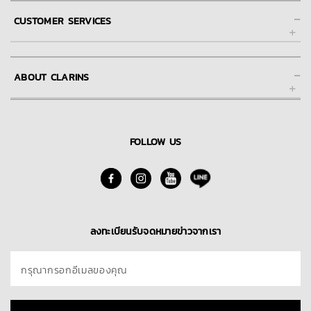
-
CUSTOMER SERVICES
ช่วยเหลือ และการให้บริการลูกค้าของคลาแรงส์ออนไลน์
-
ABOUT CLARINS
FAQs คำถามที่พบบ่อย
การชำระเงิน
About Clarins Group
การจัดส่ง
Our Story/Commitment
FOLLOW US
Skin Spa
นโยบายการคืนสินค้า
Find A Store
ติดต่อเรา
Blog
ลงทะเบียนรับจดหมายข่าวจากเรา
กรุณากรอกอีเมลของคุณ