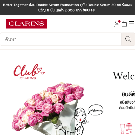
Better Together ช้อป Double Serum Foundation คู่กับ Double Serum 30 ml รับของ
ขวัญ 8 ชิ้น มูลค่า 2,000 บาท
ช้อปเลย
ข้ามไปยังเนื้อหา
ไปที่ส่วนท้าย
บันทึกข้อมูลค้นหา