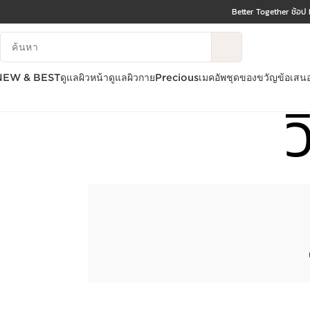
Better Together ช้อป
ข้ามไปยังเนื้อหา
บันทึกข้อมูลค้นหา
ไปที่ส่วนท้าย
NEW & BEST
ดูแลผิวหน้า
ดูแลผิวกาย
Precious
เมคอัพ
ชุดของขวัญ
ข้อเสน
ว