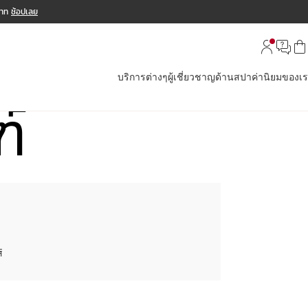
บาท
ช้อปเลย
บริการต่างๆ
ผู้เชี่ยวชาญด้านสปา
ค่านิยมของเ
ฑ์
์