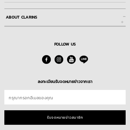
ช่วยเหลือ และการให้บริการลูกค้าของคลาแรงส์ออนไลน์
-
ABOUT CLARINS
FAQs คำถามที่พบบ่อย
การชำระเงิน
About Clarins Group
การจัดส่ง
Our Story/Commitment
FOLLOW US
Skin Spa
นโยบายการคืนสินค้า
Find A Store
ติดต่อเรา
Blog
ลงทะเบียนรับจดหมายข่าวจากเรา
กรุณากรอกอีเมลของคุณ
รับจดหมายข่าวสมาชิก