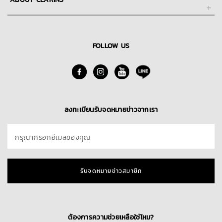
FAQs คำถามที่พบบ่อย
การชำระเงิน
About Clarins Group
การจัดส่ง
Our Story/Commitment
FOLLOW US
Skin Spa
นโยบายการคืนสินค้า
Find A Store
ติดต่อเรา
Blog
ลงทะเบียนรับจดหมายข่าวจากเรา
กรุณากรอกอีเมลของคุณ
รับจดหมายข่าวสมาชิก
ต้องการความช่วยเหลือใช่ไหม?