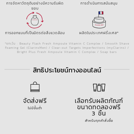
การจัดหาวัตถุดิบอย่างมีความรับผิด
การดำเนินการสนับสนุน
ชอบ
การออกแบบที่เป็นมิตรต่อสิ่งแวดล้อม
ผลิตในประเทศฝรั่งเศส*
*ยกเว้น : Beauty Flash Fresh Ampoule Vitamin C Complex / Smooth Shave
Foaming Gel (ClarinsMen) / Clear-out Targets Imperfections (myClarins) /
Bright Plus Fresh Ampoule Vitamin C Complex / Soap bars
สิทธิประโยชน์ทางออนไลน์
จัดส่งฟรี
เลือกรับผลิตภัณฑ์
ขนาดทดลองฟรี
ไม่มีขั้นต่ำ
3 ชิ้น
สำหรับทุกคำสั่งซื้อ