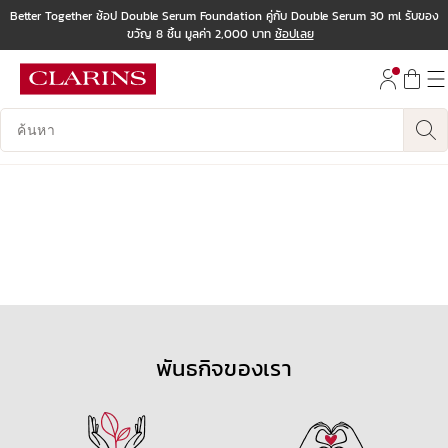
Better Together ช้อป Double Serum Foundation คู่กับ Double Serum 30 ml รับของ
ขวัญ 8 ชิ้น มูลค่า 2,000 บาท
ช้อปเลย
ข้ามไปยังเนื้อหา
ไปที่ส่วนท้าย
บันทึกข้อมูลค้นหา
พันธกิจของเรา