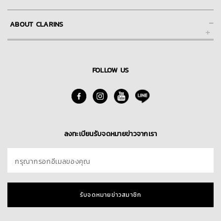
ช่วยเหลือ และการให้บริการลูกค้าของคลาแรงส์ออนไลน์
-
ABOUT CLARINS
FAQs คำถามที่พบบ่อย
การชำระเงิน
About Clarins Group
การจัดส่ง
Our Story/Commitment
FOLLOW US
Skin Spa
นโยบายการคืนสินค้า
Find A Store
ติดต่อเรา
Blog
ลงทะเบียนรับจดหมายข่าวจากเรา
กรุณากรอกอีเมลของคุณ
รับจดหมายข่าวสมาชิก