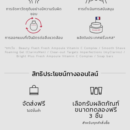
การจัดหาวัตถุดิบอย่างมีความรับผิด
การดำเนินการสนับสนุน
ชอบ
การออกแบบที่เป็นมิตรต่อสิ่งแวดล้อม
ผลิตในประเทศฝรั่งเศส*
*ยกเว้น : Beauty Flash Fresh Ampoule Vitamin C Complex / Smooth Shave
Foaming Gel (ClarinsMen) / Clear-out Targets Imperfections (myClarins) /
Bright Plus Fresh Ampoule Vitamin C Complex / Soap bars
สิทธิประโยชน์ทางออนไลน์
จัดส่งฟรี
เลือกรับผลิตภัณฑ์
ขนาดทดลองฟรี
ไม่มีขั้นต่ำ
3 ชิ้น
สำหรับทุกคำสั่งซื้อ