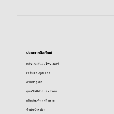
ประเภทผลิตภัณฑ์
คลีนเซอร์และโทนเนอร์
เซรั่มและบูสเตอร์
ครีมบำรุงผิว
ดูแลริมฝีปากและลำคอ
ผลิตภัณฑ์ดูแลผิวกาย
น้ำมันบำรุงผิว