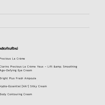
ผลิตภัณฑ์ใหม่
Precious La Crème
Clarins Precious La Crème Yeux – Lift &amp; Smoothing
Age-Defying Eye Cream
Bright Plus Fresh Ampoule
Hydra-Essentiel [HA²] Silky Cream
Body Contouring Cream