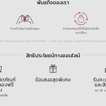
พันธกิจของเรา
การดำเนินการสนับสนุน
การออกแบบที่เป็นมิตรต่อสิ่ง
แวดล้อม
th Shave Foaming Gel (ClarinsMen) / Clear-out Targets Imperfections (myClar
สิทธิประโยชน์ทางออนไลน์
ลิตภัณฑ์
ข้อเสนอสุดพิเศษ
รับค
องฟรี
และสิ
้น
ทุก 25 
ั่งซื้อ