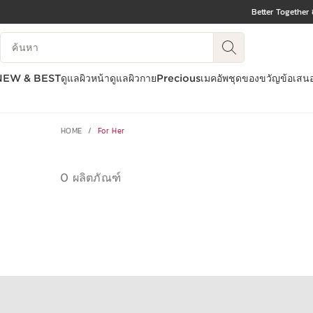
Better Together 
ข้ามไปยังเนื้อหา
บันทึกข้อมูลค้นหา
ไปที่ส่วนท้าย
NEW & BEST
ดูแลผิวหน้า
ดูแลผิวกาย
Precious
เมคอัพ
ชุดของขวัญ
ข้อเสน
HOME
For Her
0 ผลิตภัณฑ์