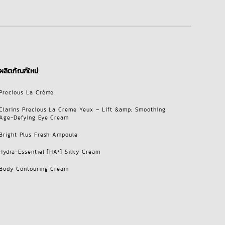
ผลิตภัณฑ์ใหม่
Precious La Crème
Clarins Precious La Crème Yeux – Lift &amp; Smoothing
Age-Defying Eye Cream
Bright Plus Fresh Ampoule
Hydra-Essentiel [HA²] Silky Cream
Body Contouring Cream