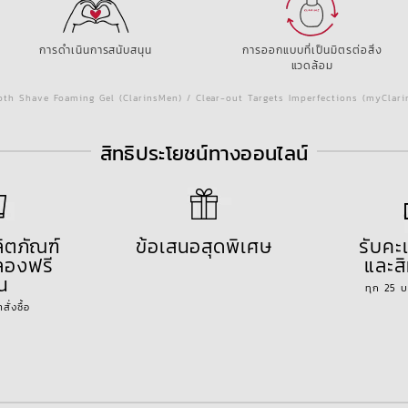
การดำเนินการสนับสนุน
การออกแบบที่เป็นมิตรต่อสิ่ง
แวดล้อม
th Shave Foaming Gel (ClarinsMen) / Clear-out Targets Imperfections (myClar
สิทธิประโยชน์ทางออนไลน์
ลิตภัณฑ์
ข้อเสนอสุดพิเศษ
รับค
องฟรี
และสิ
้น
ทุก 25 
ั่งซื้อ