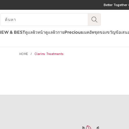
Better Together 
ข้ามไปยังเนื้อหา
บันทึกข้อมูลค้นหา
ไปที่ส่วนท้าย
NEW & BEST
ดูแลผิวหน้า
ดูแลผิวกาย
Precious
เมคอัพ
ชุดของขวัญ
ข้อเสน
HOME
Clarins Treatments