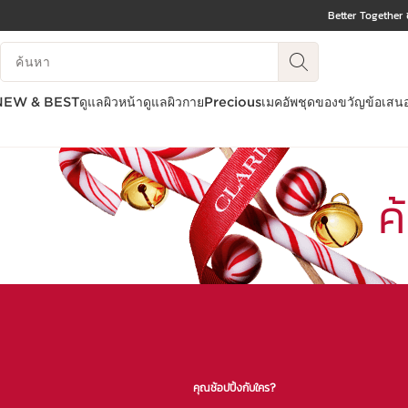
Better Together 
ข้ามไปยังเนื้อหา
บันทึกข้อมูลค้นหา
ไปที่ส่วนท้าย
NEW & BEST
ดูแลผิวหน้า
ดูแลผิวกาย
Precious
เมคอัพ
ชุดของขวัญ
ข้อเสน
ค
คุณช้อปปิ้งกับใคร?