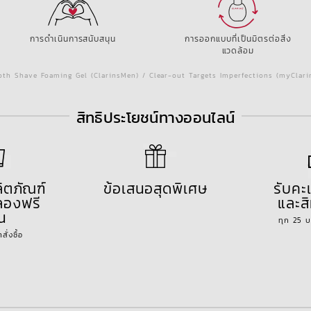
การดำเนินการสนับสนุน
การออกแบบที่เป็นมิตรต่อสิ่ง
แวดล้อม
th Shave Foaming Gel (ClarinsMen) / Clear-out Targets Imperfections (myClar
สิทธิประโยชน์ทางออนไลน์
ลิตภัณฑ์
ข้อเสนอสุดพิเศษ
รับค
องฟรี
และสิ
้น
ทุก 25 
ั่งซื้อ