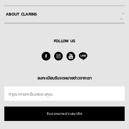
ช่วยเหลือ และการให้บริการลูกค้าของคลาแรงส์ออนไลน์
-
ABOUT CLARINS
FAQs คำถามที่พบบ่อย
การชำระเงิน
About Clarins Group
การจัดส่ง
Our Story/Commitment
FOLLOW US
Skin Spa
นโยบายการคืนสินค้า
Find A Store
ติดต่อเรา
Blog
ลงทะเบียนรับจดหมายข่าวจากเรา
กรุณากรอกอีเมลของคุณ
รับจดหมายข่าวสมาชิก