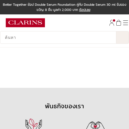
Better Together ช้อป Double Serum Foundation คู่กับ Double Serum 30 ml รับของ
ขวัญ 8 ชิ้น มูลค่า 2,000 บาท
ช้อปเลย
ข้ามไปยังเนื้อหา
ไปที่ส่วนท้าย
บันทึกข้อมูลค้นหา
พันธกิจของเรา