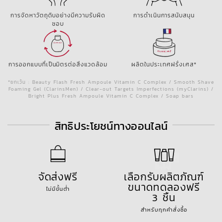
การจัดหาวัตถุดิบอย่างมีความรับผิด
การดำเนินการสนับสนุน
ชอบ
การออกแบบที่เป็นมิตรต่อสิ่งแวดล้อม
ผลิตในประเทศฝรั่งเศส*
*ยกเว้น : Beauty Flash Fresh Ampoule Vitamin C Complex / Smooth Shave
Foaming Gel (ClarinsMen) / Clear-out Targets Imperfections (myClarins) /
Bright Plus Fresh Ampoule Vitamin C Complex / Soap bars
สิทธิประโยชน์ทางออนไลน์
จัดส่งฟรี
เลือกรับผลิตภัณฑ์
ขนาดทดลองฟรี
ไม่มีขั้นต่ำ
3 ชิ้น
สำหรับทุกคำสั่งซื้อ