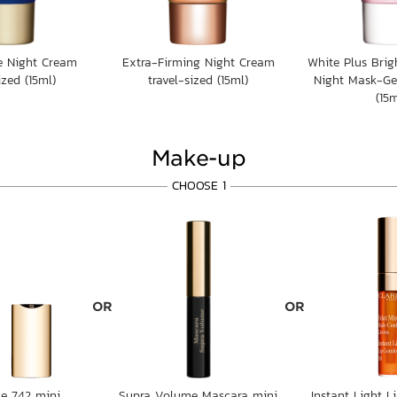
e Night Cream
Extra-Firming Night Cream
White Plus Brig
ized (15ml)
travel-sized (15ml)
Night Mask-Gel
(15m
Make-up
CHOOSE 1
OR
OR
ge 742 mini
Supra Volume Mascara mini
Instant Light L