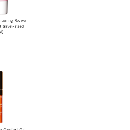
htening Revive
 travel-sized
l)
ip Comfort Oil