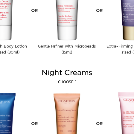
OR
OR
ch Body Lotion
Gentle Refiner with Microbeads
Extra-Firming
ized (30ml)
(15ml)
sized (
Night Creams
CHOOSE 1
OR
OR