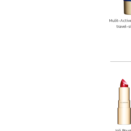
Mulit-Activ
travel-s
Joli Rou