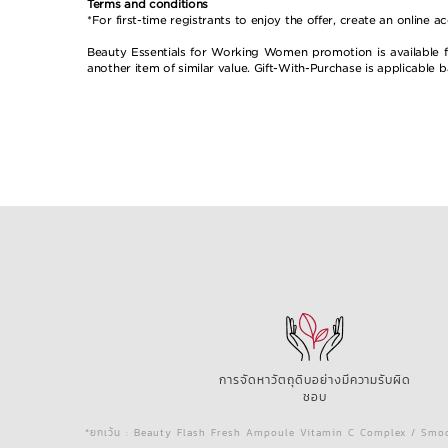
Terms and conditions
*For first-time registrants to enjoy the offer, create an onli
Beauty Essentials for Working Women promotion is available fr
another item of similar value. Gift-With-Purchase is applicable 
การจัดหาวัตถุดิบอย่างมีความรับผิด
ชอบ
*ยกเว้น : Beauty Flash Fresh Ampoule Vitamin C Complex / Smoo