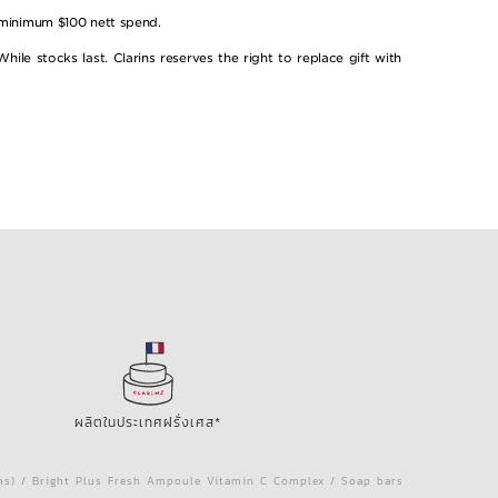
 minimum $100 nett spend.
e stocks last. Clarins reserves the right to replace gift with
ผลิตในประเทศฝรั่งเศส*
ins) / Bright Plus Fresh Ampoule Vitamin C Complex / Soap bars