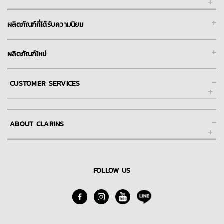
+
ผลิตภัณฑ์ที่ได้รับความนิยม
+
ผลิตภัณฑ์ใหม่
-
CUSTOMER SERVICES
ช่วยเหลือ และการให้บริการลูกค้าของคลาแรงส์ออนไลน์
-
ABOUT CLARINS
FAQs คำถามที่พบบ่อย
การชำระเงิน
About Clarins Group
การจัดส่ง
Our Story/Commitment
FOLLOW US
Skin Spa
นโยบายการคืนสินค้า
Find A Store
ติดต่อเรา
Blog