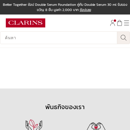
Better Together ช้อป Double Serum Foundation คู่กับ Double Serum 30 ml รับของ
ขวัญ 8 ชิ้น มูลค่า 2,000 บาท
ช้อปเลย
ข้ามไปยังเนื้อหา
ไปที่ส่วนท้าย
บันทึกข้อมูลค้นหา
พันธกิจของเรา