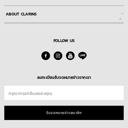
ช่วยเหลือ และการให้บริการลูกค้าของคลาแรงส์ออนไลน์
-
ABOUT CLARINS
FAQs คำถามที่พบบ่อย
การชำระเงิน
About Clarins Group
การจัดส่ง
Our Story/Commitment
FOLLOW US
Skin Spa
นโยบายการคืนสินค้า
Find A Store
ติดต่อเรา
Blog
ลงทะเบียนรับจดหมายข่าวจากเรา
กรุณากรอกอีเมลของคุณ
รับจดหมายข่าวสมาชิก