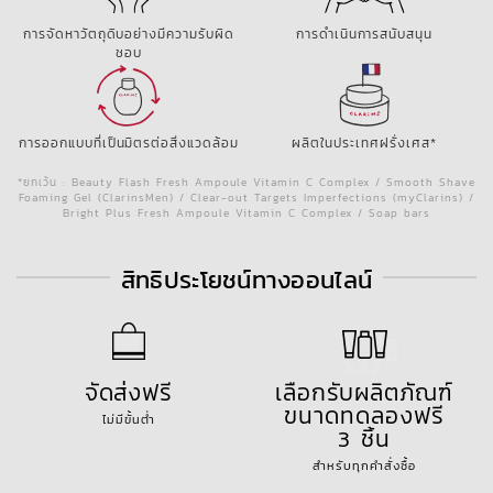
การจัดหาวัตถุดิบอย่างมีความรับผิด
การดำเนินการสนับสนุน
ชอบ
การออกแบบที่เป็นมิตรต่อสิ่งแวดล้อม
ผลิตในประเทศฝรั่งเศส*
*ยกเว้น : Beauty Flash Fresh Ampoule Vitamin C Complex / Smooth Shave
Foaming Gel (ClarinsMen) / Clear-out Targets Imperfections (myClarins) /
Bright Plus Fresh Ampoule Vitamin C Complex / Soap bars
สิทธิประโยชน์ทางออนไลน์
จัดส่งฟรี
เลือกรับผลิตภัณฑ์
ขนาดทดลองฟรี
ไม่มีขั้นต่ำ
3 ชิ้น
สำหรับทุกคำสั่งซื้อ