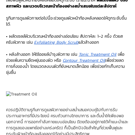
เพื่อฟื้นฟูผิวหน้าท้องหลังคลอดให้ดูกระชับ เราแนะนำให้
ผลัดเซลล์ผิว ปรับ
สภาพผิว และนวดบริเวณหน้าท้องอย่างสม่ำเสมอในแต่ละสัปดาห์
รูทีนการดูแลผิวกายต่อไปนี้จะช่วยดูแลผิวหน้าท้องหลังคลอดให้ดูกระชับขึ้น
ได้:
• ผลัดเซลล์ผิวบริเวณหน้าท้องอย่างอ่อนโยน สัปดาห์ละ 1–2 ครั้ง ด้วยส
ครับผิวกาย เช่น
Exfoliating Body Scrub
แล้วล้างออก
• หลังล้างออก ให้ใช้ออยล์บำรุงผิวกาย เช่น
Tonic Treatment Oil
เพื่อ
ช่วยเพิ่มความยืดหยุ่นของผิว หรือ
Contour Treatment Oil
เพื่อช่วยลด
การคั่งของน้ำ โดยนวดลงบนผิวที่ยังหมาดเล็กน้อย เพื่อช่วยกักเก็บความ
ชุ่มชื้น
ควรปฏิบัติตามรูทีนการดูแลผิวกายอย่างสม่ำเสมอควบคู่ไปกับการรับ
ประทานอาหารที่มีประโยชน์ ครบถ้วนทางโภชนาการ และดื่มน้ำให้เพียงพอ
นอกจากนี้ การออกกำลังกายแบบอ่อนโยน (โดยต้องอยู่ภายใต้คำแนะนำและ
การดูแลของแพทย์อย่างเคร่งครัด) ก็เป็นอีกปัจจัยสำคัญที่ช่วยฟื้นฟูและ
กระชับผิวหน้าท้องหลังคลอดได้อย่างมีประสิทธิภาพ