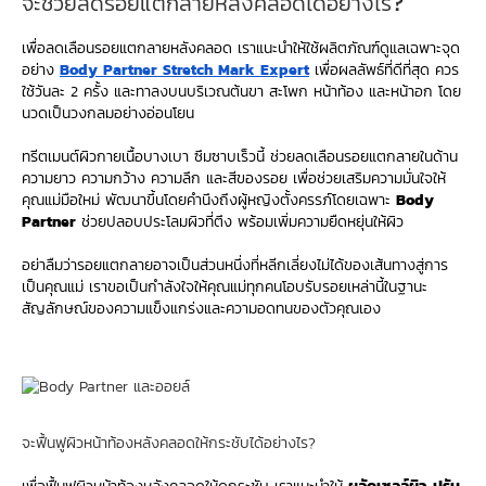
จะช่วยลดรอยแตกลายหลังคลอดได้อย่างไร?
เพื่อลดเลือนรอยแตกลายหลังคลอด เราแนะนำให้ใช้ผลิตภัณฑ์ดูแลเฉพาะจุด
อย่าง
Body Partner Stretch Mark Expert
เพื่อผลลัพธ์ที่ดีที่สุด ควร
ใช้วันละ 2 ครั้ง และทาลงบนบริเวณต้นขา สะโพก หน้าท้อง และหน้าอก โดย
นวดเป็นวงกลมอย่างอ่อนโยน
ทรีตเมนต์ผิวกายเนื้อบางเบา ซึมซาบเร็วนี้ ช่วยลดเลือนรอยแตกลายในด้าน
ความยาว ความกว้าง ความลึก และสีของรอย เพื่อช่วยเสริมความมั่นใจให้
คุณแม่มือใหม่ พัฒนาขึ้นโดยคำนึงถึงผู้หญิงตั้งครรภ์โดยเฉพาะ
Body
Partner
ช่วยปลอบประโลมผิวที่ตึง พร้อมเพิ่มความยืดหยุ่นให้ผิว
อย่าลืมว่ารอยแตกลายอาจเป็นส่วนหนึ่งที่หลีกเลี่ยงไม่ได้ของเส้นทางสู่การ
เป็นคุณแม่ เราขอเป็นกำลังใจให้คุณแม่ทุกคนโอบรับรอยเหล่านี้ในฐานะ
สัญลักษณ์ของความแข็งแกร่งและความอดทนของตัวคุณเอง
จะฟื้นฟูผิวหน้าท้องหลังคลอดให้กระชับได้อย่างไร?