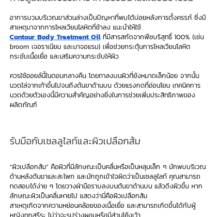
อาการบวมบริเวณขาส่วนล่างเป็นปัญหาที่พบได้บ่อยหลังการตั้งครรภ์ ซึ่งมี
สาเหตุมาจากการไหลเวียนโลหิตที่ช้าลง แนะนำให้ใช้
Contour Body Treatment Oil
ที่มีสารสกัดจากพืชบริสุทธิ์ 100% (เช่น
broom เจอราเนียม และมาจอแรม) เพื่อช่วยกระตุ้นการไหลเวียนโลหิต
กระชับเนื้อเยื่อ และเสริมความกระชับให้ผิว
ควรใช้ออยล์นี้ในตอนกลางคืน โดยทาลงบนผิวที่ยังหมาดเล็กน้อย จากนั้น
นวดไล่จากเท้าขึ้นไปจนถึงต้นขาด้านบน ด้วยแรงกดที่อ่อนโยน เทคนิคการ
นวดด้วยตัวเองนี้มีความสำคัญอย่างยิ่งในการช่วยเพิ่มประสิทธิภาพของ
ผลิตภัณฑ์
รับมือกับเซลลูไลท์และผิวเปลือกส้ม
“ผิวเปลือกส้ม” คือผิวที่มีลักษณะเป็นคลื่นหรือเป็นหลุมเล็ก ๆ มักพบบริเวณ
ด้านหลังต้นขาและสะโพก และมักถูกเข้าใจผิดว่าเป็นเซลลูไลท์ คุณสามารถ
ทดสอบได้ง่าย ๆ โดยวางฝ่ามือราบลงบนต้นขาด้านบน แล้วดึงผิวขึ้น หาก
ลักษณะผิวเป็นคลื่นหายไป แสดงว่านี่คือผิวเปลือกส้ม
สาเหตุเกิดจากความหย่อนคล้อยของเนื้อเยื่อ และสามารถเกิดขึ้นได้กับผู้
หญิงทุกสรีระ ไม่ว่าจะรูปร่างผอมหรือมีส่วนโค้งเว้า