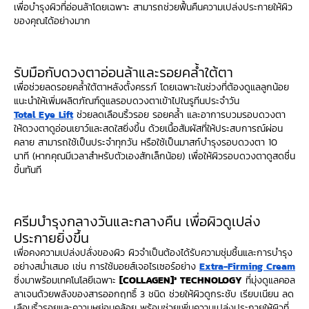
เพื่อบำรุงผิวที่อ่อนล้าโดยเฉพาะ สามารถช่วยฟื้นคืนความเปล่งประกายให้ผิว
ของคุณได้อย่างมาก
รับมือกับดวงตาอ่อนล้าและรอยคล้ำใต้ตา
เพื่อช่วยลดรอยคล้ำใต้ตาหลังตั้งครรภ์ โดยเฉพาะในช่วงที่ต้องดูแลลูกน้อย
แนะนำให้เพิ่มผลิตภัณฑ์ดูแลรอบดวงตาเข้าไปในรูทีนประจำวัน
Total Eye Lift
ช่วยลดเลือนริ้วรอย รอยคล้ำ และอาการบวมรอบดวงตา
ให้ดวงตาดูอ่อนเยาว์และสดใสยิ่งขึ้น ด้วยเนื้อสัมผัสที่ให้ประสบการณ์ผ่อน
คลาย สามารถใช้เป็นประจำทุกวัน หรือใช้เป็นมาสก์บำรุงรอบดวงตา 10
นาที (หากคุณมีเวลาสำหรับตัวเองสักเล็กน้อย) เพื่อให้ผิวรอบดวงตาดูสดชื่น
ขึ้นทันที
ครีมบำรุงกลางวันและกลางคืน เพื่อผิวดูเปล่ง
ประกายยิ่งขึ้น
เพื่อคงความเปล่งปลั่งของผิว ผิวจำเป็นต้องได้รับความชุ่มชื้นและการบำรุง
อย่างสม่ำเสมอ เช่น การใช้มอยส์เจอไรเซอร์อย่าง
Extra-Firming Cream
ซึ่งมาพร้อมเทคโนโลยีเฉพาะ
[COLLAGEN]³ TECHNOLOGY
ที่มุ่งดูแลคอล
ลาเจนด้วยพลังของสารออกฤทธิ์ 3 ชนิด ช่วยให้ผิวดูกระชับ เรียบเนียน ลด
เลือนริ้วรอยและความหย่อนคล้อย พร้อมช่วยเพิ่มความเปล่งประกายให้ผิวที่