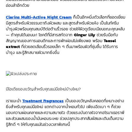
อ่อนล้าอีกด้วย
Clarins Multi-Active Night Cream
ก็เป็นอีกหนึ่งตัวเลือกที่ยอดเยี่ยม
มีสูตรสำหรับผิวธรรมดาถึงผิวผสม และสูตรสำหรับผิวแห้ง เป็นไนท์ครีม
บำรุงผิวพร้อมคุณสมบัติต่อต้านริ้วรอย ช่วยให้ผิวดูเรียบเนียนขณะคุณหลับ
— ถ้าคุณได้นอนนะ! โชคดีที่มีสารสกัดจาก
Ginger Lily
ช่วยรับมือกับ
สัญญาณของการนอนดึกและการพักผ่อนไม่เพียงพอ พร้อม
Teasel
extract
ที่ช่วยลดเลือนริ้วรอยเล็ก ๆ ตื่นมาพร้อมผิวที่ชุ่มชื้น ได้รับการ
บำรุง และรู้สึกสบายผิวมากยิ่งขึ้น
มีไอเดียของขวัญสำหรับคุณแม่มือใหม่บ้างไหม?
เราแนะนำ
Treatment Fragrances
เป็นของขวัญหลังคลอดที่เหมาะอย่าง
ยิ่งสำหรับคุณแม่มือใหม่ แตกต่างจากน้ำหอมทั่วไป เพียงฉีดเบา ๆ ก็ช่วย
มอบความผ่อนคลายและความสบายใจ ด้วยแรงบันดาลใจจากอโรมาเธอราพี
และส่วนผสมของน้ำมันหอมระเหย ช่วยปลุกประสาทสัมผัสและเติมเต็มความ
รู้สึกดี ๆ ให้กับคุณแม่ในช่วงเวลาพิเศษนี้