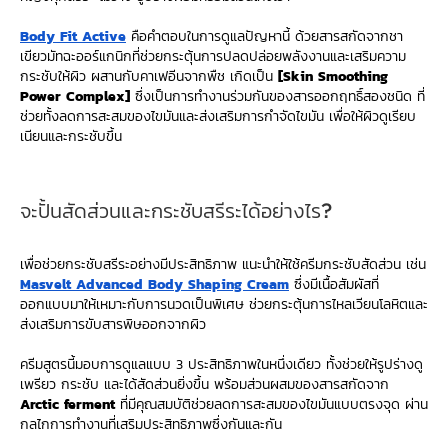
Body Fit Active
คือคำตอบในการดูแลปัญหานี้ ด้วยสารสกัดจากชา
เขียวมัทฉะออร์แกนิกที่ช่วยกระตุ้นการปลดปล่อยพลังงานและเสริมความ
กระชับให้ผิว ผสานกับคาเฟอีนจากพืช เกิดเป็น
[Skin Smoothing
Power Complex]
ซึ่งเป็นการทำงานร่วมกันของสารออกฤทธิ์สองชนิด ที่
ช่วยทั้งลดการสะสมของไขมันและส่งเสริมการกำจัดไขมัน เพื่อให้ผิวดูเรียบ
เนียนและกระชับขึ้น
จะปั้นสัดส่วนและกระชับสรีระได้อย่างไร?
เพื่อช่วยกระชับสรีระอย่างมีประสิทธิภาพ แนะนำให้ใช้ครีมกระชับสัดส่วน เช่น
Masvelt Advanced Body Shaping Cream
ซึ่งมีเนื้อสัมผัสที่
ออกแบบมาให้เหมาะกับการนวดเป็นพิเศษ ช่วยกระตุ้นการไหลเวียนโลหิตและ
ส่งเสริมการขับสารพิษออกจากผิว
ครีมสูตรนี้มอบการดูแลแบบ 3 ประสิทธิภาพในหนึ่งเดียว ทั้งช่วยให้รูปร่างดู
เพรียว กระชับ และได้สัดส่วนยิ่งขึ้น พร้อมส่วนผสมของสารสกัดจาก
Arctic ferment
ที่มีคุณสมบัติช่วยลดการสะสมของไขมันแบบตรงจุด ผ่าน
กลไกการทำงานที่เสริมประสิทธิภาพซึ่งกันและกัน