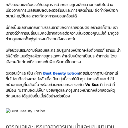
หลังคลอดและในช่วงให้นมบุตร หน้าอกอาจสูญเสียความกระชับไปบ้าง
เนื่องจากการเปลี่ยนแปลงของฮอร์โมนและการผลิตน้ำนม ซึ่งทำให้หน้าอก
ขยายใหญ่ขึ้นและอาจเกิดอาการหย่อนคล้อยได้
นี่ถือเป็นผลข้างเคียงตามธรรมชาติของการคลอดบุตร อย่างไรก็ตาม เรา
เข้าใจดีว่าการเปลี่ยนแปลงนี้อาจส่งผลต่อความมั่นใจของคุณแม่ได้ มาดูวิธี
ช่วยดูแลและฟื้นฟูรูปทรงหน้าอกหลังคลอดกัน
เพื่อช่วยเสริมความอิ่มเอิบและกระชับรูปทรงหน้าอกหลังตั้งครรภ์ เราแนะนำ
ให้ใช้ทรีตเมนต์ดูแลผิวกายสูตรเฉพาะสำหรับหน้าอกเป็นประจำทุกวัน โดย
เลือกผลิตภัณฑ์ที่ช่วยกระชับผิวบริเวณนี้โดยตรง
ในตอนเช้าและเย็น ให้ทา
Bust Beauty Lotion
โดยเริ่มจากฐานหน้าอกไล่
ขึ้นไปจนถึงช่วงคาง โลชั่นเนื้อเนียนนุ่มนี้ช่วยให้ผิวดูแน่นกระชับและทำให้
หน้าอกแลดูอิ่มเอิบขึ้น พร้อมส่วนผสมของสารสกัด
Vu Sua
ที่ทำหน้าที่
เสมือน “บราที่มองไม่เห็น” ช่วยพยุงและคงรูปทรงหน้าอกหลังคลอดให้ดู
ชัดเจนและได้รูปยิ่งขึ้นเมื่อใช้อย่างต่อเนื่อง
การดูแลและบรรเทาอาการบวมน้ำและแขนขาบวม