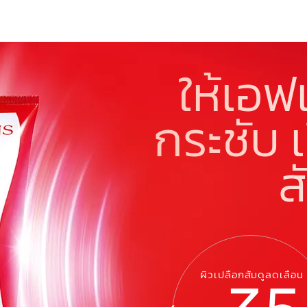
ให้เอฟ
กระชับ เ
ส
ผิวเปลือกส้มดูลดเลือน