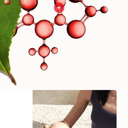
+
คือโมเลกุลไลโปไลติกอ้างอิง