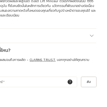
ที่วัดผลและพิสูจน์ได้ ตั้งแต่ Lift Minceur ตัวแรกที่ผลิตขึ้นในปี 1995
ุบัน ก็ยังคงยึดมั่นในหลักการเดียวกัน: นวัตกรรมที่พัฒนาอย่างต่อเนื่อง
รถตอบสนองความคาดหวังทั้งหมดของคุณเกี่ยวกับรูปร่างหน้าตาของคุณได้ และ
ับและเรียบเนียน
่ไหน?
่วนผสมจนถึงการผลิต -
CLARINS T.R.U.S.T.
บอกทุกอย่างให้คุณทราบ
ส่ง
ฑ์
*