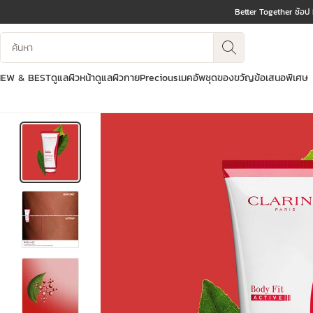
Better Together ช้อป
ข้ามไปยังเนื้อหา
บันทึกข้อมูลค้นหา
ไปที่ส่วนท้าย
NEW & BEST
ดูแลผิวหน้า
ดูแลผิวกาย
Precious
เมคอัพ
ชุดของขวัญ
ข้อเสนอพิเศษ