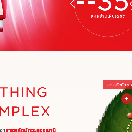
-
-35
ลงอย่างเห็นได้ชัด
สารสกัดมัทฉะอ
THING
+
MPLEX
ช่วยให้ผิวแลดูกระชับอ
สารสกัดมัทฉะออร์แกนิ
เอา