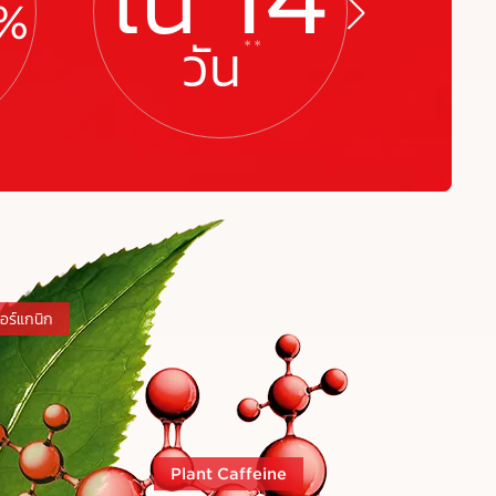
*
%
วัน
**
อร์แกนิก
ย่างเห็นได้ชัด
Plant Caffeine