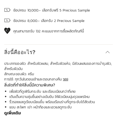
ดูถุงช้อปปิ้ง
ช้อปครบ 10,000.- เลือกรับฟรี 5 Precious Sample
ช้อปครบ 8,000.- เลือกรับ 2 Precious Sample
คุณสามารถรับ
132
คะแนนจากการซื้อผลิตภัณฑ์นี้
สิ่งนี้คืออะไร?
ประเภทของผิว:
สำหรับผิวผสม, สำหรับผิวแห้ง, มีส่วนผสมของการบำรุงผิว,
สำหรับผิวมัน
ลักษณะของผิว:
ครีม
การใช้:
ทุกวันในตอนเช้าและตอนกลางคืน
วิธีใช้
สิ่งใดที่ทำให้สิ่งนี้มีความพิเศษ?
เพื่อผิวที่ดูเฟิร์มกระชับ และเรียบเนียนกว่าที่เคย
เติมเต็มความชุ่มชื้นอย่างเข้มข้น ให้ผิวเนียนนุ่มดุจแพรไหม
ริ้วรอยแลดูเรียบเนียนขึ้น พร้อมเรือนร่างที่ดูกระชับได้สัดส่วน
แขน สะโพก เข่า หน้าท้องและเอวแลดูกระชับ
ดูเพิ่มเติม