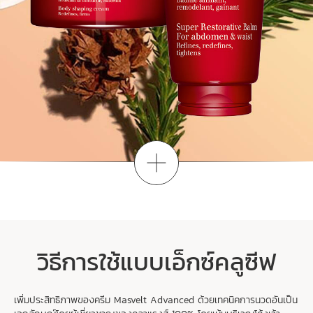
มาเริ่มกันเลย
กิจวัตรการกระชับผิวสำหรับคุณ
กิจวัตรการดูแลเรือนร่างให้ได้แลดูสัดส่วน
วิธีการใช้แบบเอ็กซ์คลูซีฟ
เพื่อผิวแลดูกระชับ และรูปร่างที่ปราศจาก
ไขมันส่วนเกินที่ผิวเพียงไม่กี่ขั้นตอน มา
เริ่มกันเลย บอกอายุของคุณ:
เพิ่มประสิทธิภาพของครีม Masvelt Advanced ด้วยเทคนิคการนวดอันเป็น