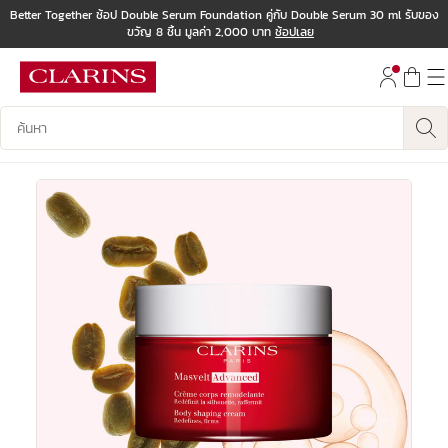
Better Together ช้อป Double Serum Foundation คู่กับ Double Serum 30 ml รับของ
ขวัญ 8 ชิ้น มูลค่า 2,000 บาท
ช้อปเลย
ข้ามไปยังเนื้อหา
ไปที่ส่วนท้าย
บันทึกข้อมูลค้นหา