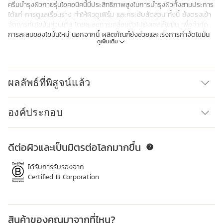
ครีมบำรุงผิวกายรุ่นไอคอนิคนี้มีประสิทธิภาพสูงในการบำรุงผิวทั้งสามประการ
ได้แก่ การดูแลเรือนร่าง ทำให้ผิวดูเฟิร์ม และกระชับสัดส่วน ทั้งนี้ ยังตรงเข้า
จัดการกับไขมันส่วนเกิน โดยชะลอการเคลื่อนตัวไปยังเซลล์ไขมัน เพื่อจำกัด
การสะสมของไขมันใหม่ นอกจากนี้ ผลิตภัณฑ์ยังช่วยและเร่งการกำจัดไขมัน
ดูเพิ่มเติม
ส่วนเกิน สารสกัดจาก Arctic Ferment หรือจุลินทรีย์ชนิดพิเศษที่แยกได้จาก
มหาสมุทรอาร์กติกซึ่งถูกนำมาใช้ในสูตรของผลิตภัณฑ์นี้ มีคุณสมบัติช่วย
ป้องกันการกักเก็บและตรงเข้าจัดการปัญหาผิวได้อย่างตรงจุดด้วยกลไก
เสริมหลายประการ สูตรใหม่ที่มีส่วนผสมจากธรรมชาติถึง 96%
ผลลัพธ์ที่พิสูจน์แล้ว
นวัตกรรม
เพื่อค้นหาจุลินทรีย์มหาสมุทรอาร์กติกชนิดพิเศษอันทรงคุณค่า เราต้องสำรวจ
มหาสมุทรอาร์กติกที่ระดับความลึกกว่า 2,700 เมตร เพื่อหาโพสไบโอติกตาม
องค์ประกอบ
ธรรมชาติ ซึ่งผ่านการเพาะเลี้ยงด้วยเทคโนโลยีชีวภาพ จากนั้นจึงนำมาพัฒนา
สารสกัดที่มีประสิทธิภาพเป็นพิเศษได้
ดีต่อผิวและเป็นมิตรต่อโลกมากขึ้น
ข้ามไปยังเนื้อหา
ได้รับการรับรองจาก
Certified B Corporation
สินค้าของคุณมาจากที่ไหน?