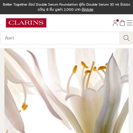
Better Together ช้อป Double Serum Foundation คู่กับ Double Serum 30 ml รับของ
ขวัญ 8 ชิ้น มูลค่า 2,000 บาท
ช้อปเลย
ข้ามไปยังเนื้อหา
ไปที่ส่วนท้าย
บันทึกข้อมูลค้นหา