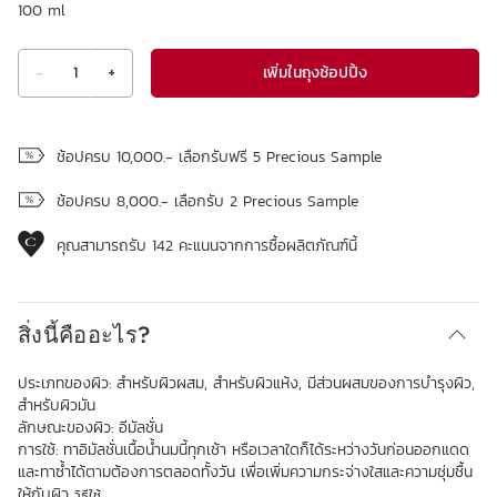
100 ml
เพิ่มในถุงช้อปปิ้ง
-
1
+
ดูถุงช้อปปิ้ง
ช้อปครบ 10,000.- เลือกรับฟรี 5 Precious Sample
ช้อปครบ 8,000.- เลือกรับ 2 Precious Sample
คุณสามารถรับ
142
คะแนนจากการซื้อผลิตภัณฑ์นี้
สิ่งนี้คืออะไร?
ประเภทของผิว:
สำหรับผิวผสม, สำหรับผิวแห้ง, มีส่วนผสมของการบำรุงผิว,
สำหรับผิวมัน
ลักษณะของผิว:
อีมัลชั่น
การใช้:
ทาอิมัลชั่นเนื้อน้ำนมนี้ทุกเช้า หรือเวลาใดก็ได้ระหว่างวันก่อนออกแดด
และทาซ้ำได้ตามต้องการตลอดทั้งวัน เพื่อเพิ่มความกระจ่างใสและความชุ่มชื้น
ให้กับผิว
วิธีใช้