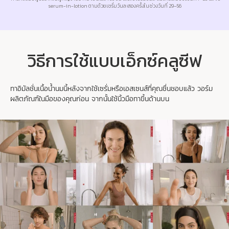
serum-in-lotion ตามด้วยเซรั่มวันละสองครั้งในช่วงวันที่ 29–56
วิธีการใช้แบบเอ็กซ์คลูซีฟ
ทาอิมัลชั่นเนื้อน้ำนมนี้หลังจากใช้เซรั่มหรือเอสเซนส์ที่คุณชื่นชอบแล้ว วอร์ม
ผลิตภัณฑ์ในมือของคุณก่อน จากนั้นใช้นิ้วมือทาขึ้นด้านบน