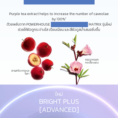
[EVENNESS BOOSTING]
Purple tea extract helps to increase the number of caveolae
by 130%
2
ด้วยพลังจาก POWERHOUSE
[PLANT + MOLECULES]
MATRIX รุ่นใหม่
ช่วยให้ผิวดูกระจ่างใส เรียบเนียน และสีผิวดูสม่ำเสมอยิ่งขึ้น
กรดจากดอก
กระเจี๊ยบแดง
สารสกัดจากอะเซ
โรลา
ใหม่
BRIGHT PLUS
[ADVANCED]