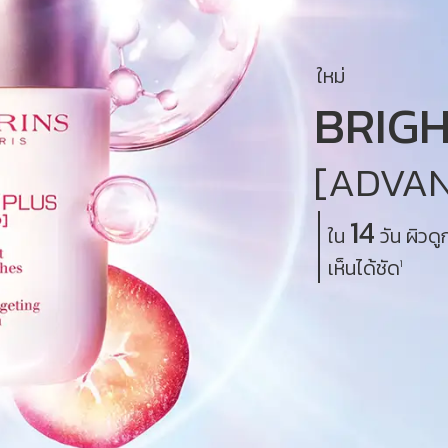
ใหม่
BRIG
[ADVA
14
ใน
วัน ผิวดู
เห็นได้ชัด
1