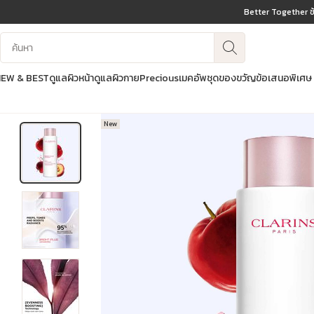
Better Together ช
ข้ามไปยังเนื้อหา
บันทึกข้อมูลค้นหา
ไปที่ส่วนท้าย
EW & BEST
ดูแลผิวหน้า
ดูแลผิวกาย
Precious
เมคอัพ
ชุดของขวัญ
ข้อเสนอพิเศษ
New