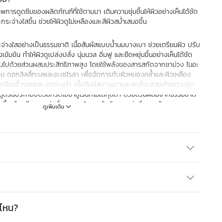
พการดูดซึมของผลิตภัณฑ์ที่ใช้ตามมา เติมความชุ่มชื้นให้ผิวอย่างเห็นได้ชัด
ะกระจ่างใสขึ้น ช่วยให้ผิวดูไม่เหลืองและสีผิวสม่ำเสมอขึ้น
ะกระจ่างใสอย่างเป็นธรรมชาติ เนื้อสัมผัสแบบน้ำนมบางเบา ช่วยเตรียมผิว ปรับ
ข้มข้น ทำให้ผิวดูเปล่งปลั่ง นุ่มนวล อิ่มฟู และยืดหยุ่นขึ้นอย่างเห็นได้ชัด
้อุดมไปด้วยส่วนผสมประสิทธิภาพสูง โดยใช้พลังของสารสกัดจากชาม่วง ไนอะ
่น ดอกลิลลี่ทะเลและอะเซโรลา เพื่อจัดการกับผิวหมองคล้ำและผิวเหลือง
ดเลือนริ้วรอยและจุดด่างดำ เนื้อสัมผัสบางเบาและสดชื่น ช่วยเติมความชุ่ม
ื้น สูตรนี้ประกอบด้วยกรดไฮยาลูโรนิกโมเลกุลต่ำ ด้วยส่วนผสมจากธรรมชาติ
สนี้สะท้อนถึงความมุ่งมั่นของเราในการรับผิดชอบต่อสิ่งแวดล้อม เหมาะ
ดูเพิ่มเติม
บางที่สุด
ระจ่างใส] ของเรา ซึ่งมีสารสกัดจากชาม่วง ช่วยเพิ่มความสว่างใสและปรับ
ทรงประสิทธิภาพของ Clarins, ไนอะซินาไมด์ และกรดไฮยาลูรอนิก เพื่อผิว
ง
่ไหน?