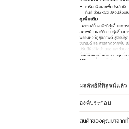
เตรียมผิวและเพิ่มประสิทธิภา
ทันที ช่วยให้ผิวเปล่งปลั่งแล
ดูเพิ่มเติม
เอสเซนส์นี้เผยผิวที่ชุ่มชื้นแล
สภาพผิว และให้ความชุ่มชื้นอย่างเ
พร้อมผิวที่ดูสุขภาพดี สูตรนี
ซินาไมด์ และสารสกัดจากพืช เช
ปรับสีผิวให้สม่ำเสมอ และช่วยล
ชื้นให้ผิวและกักเก็บความชุ่มช
95% สูตรน้ำนมเพื่อผิวกระจ่างใ
สำหรับทุกสภาพผิว แม้ผิวที่บอบ
นวัตกรรม
พลังแห่งเทคโนโลยี [เพิ่มความก
ผลลัพธ์ที่พิสูจน์แล้ว
สีผิวให้สม่ำเสมอยิ่งขึ้น
Clarins Plus
เอสเซนส์นี้ผสานสารสกัดจากพืช
องค์ประกอบ
ที่กระจ่างใสและชุ่มชื้นอย่างทั่วถึ
สินค้าของคุณมาจากที