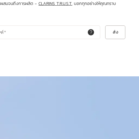
่วนผสมจนถึงการผลิต -
CLARINS T.R.U.S.T.
บอกทุกอย่างให้คุณทราบ
ส่ง
ฑ์
*