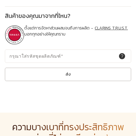
บรรจุภัณฑ์ใหม่ผลิตจากวัสดุที่สามารถรีไซเคิลได้ 94%*** พร้อมระบบกด
ปรับระดับเพื่อให้ใช้ได้อย่างเหมาะสมและลดการใช้เกินความจำเป็น
สินค้าของคุณมาจากที่ไหน?
* จากการทดสอบเปรียบเทียบทางประสาทสัมผัสกับ Double Serum รุ่น
ดั้งเดิม
ตั้งแต่การจัดหาส่วนผสมจนถึงการผลิต -
CLARINS T.R.U.S.T.
** ยกเว้นเด็ก
บอกทุกอย่างให้คุณทราบ
*** สำหรับขนาด 50 มล.
นวัตกรรมจากพืชธรรมชาติ
หัวใจสำคัญของ Double Serum Light Texture คือการผสานพลังของส่วน
กรุณาใส่รหัสชุดผลิตภัณฑ์
*
ผสม 27 ชนิด รวมถึงเทคโนโลยี
Epi-ageing Defence
เพื่อส่งเสริม 5
ฟังก์ชันสำคัญของผิว พร้อมลดเลือนสัญญาณแห่งวัยได้อย่างมีประสิทธิภาพ
ส่ง
Giant Provençal reed extract
พืชเฉพาะถิ่นจากฝรั่งเศสที่ Clarins
พัฒนาและสกัดเองโดยเฉพาะ เพื่อช่วยลดผลกระทบจาก Epi-ageing ได้
อย่างล้ำลึก
Clarins Plus
ครั้งแรกของการศึกษาโดย Clarins กับกลุ่มฝาแฝดกว่า 60 คู่ เพื่อพิสูจน์ว่า
“ไลฟ์สไตล์ที่ไม่สมดุล” สามารถเร่งการเกิดริ้วรอยและความร่วงโรยของผิว ซึ่ง
เป็นปรากฏการณ์ที่เรียกว่า
Epi-ageing
ความบางเบาที่ทรงประสิทธิภาพ