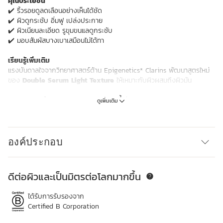
คุณประโยชน์
✔️ ริ้วรอยดูลดเลือนอย่างเห็นได้ชัด
✔️ ผิวดูกระชับ อิ่มฟู เปล่งประกาย
✔️ ผิวเนียนละเอียด รูขุมขนแลดูกระชับ
✔️ มอบสัมผัสบางเบาเสมือนไม่ได้ทา
เรียนรู้เพิ่มเติม
แรงบันดาลใจจากวิทยาศาสตร์ด้าน Epigenetics* Clarins พัฒนาสูตรใหม่
ของ
Double Serum Light Texture
ให้เหมาะกับผิวผสมถึงผิวมัน
ด้วยเทคโนโลยี
Lightweight Tri-oil
– น้ำมันจากธรรมชาติ 100% 3 ชนิด
ดูเพิ่มเติม
ที่คัดสรรมาเพื่อเนื้อสัมผัสบางเบาโดยเฉพาะ ทำให้เนื้อสัมผัสบางลงถึง 50%*
มอบความรู้สึกสดชื่น ซึมซาบเร็ว ไม่เหนอะหนะ พร้อมผลลัพธ์ผิวสวยเสมือนไม่
ได้ทา
องค์ประกอบ
เหมาะอย่างยิ่งสำหรับ:
ผิวผสมถึงผิวมัน
ดีต่อผิวและเป็นมิตรต่อโลกมากขึ้น
ข้ามไปยังเนื้อหา
ผู้ที่มีอายุยังน้อย**
ผู้ชาย
ได้รับการรับรองจาก
ผู้ที่อาศัยหรือเดินทางในภูมิอากาศร้อน
Certified B Corporation
ไม่อุดตันรูขุมขน (Non-comedogenic)