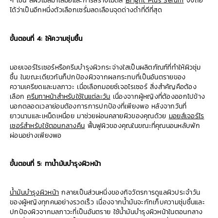
ๆ เช่น สีผิวไม่สม่ำเสมอและการสร้างเม็ดสี
Bright Plus Serum
จึงถือ
ได้ว่าเป็นอีกหนึ่งตัวเลือกเซรั่มลดเลือนจุดด่างดำที่ดีที่สุด
ขั้นตอนที่ 4: ให้ความชุ่มชื้น
มอยเจอร์ไรเซอร์หรือครีมบำรุงผิวกระจ่างใสเป็นผลิตภัณฑ์ที่ทำให้ผิวชุ่ม
ชื้น ในขณะเดียวกันก็ปกป้องผิวจากผลกระทบที่เป็นอันตรายของ
ความเครียดและมลภาวะ เมื่อเลือกมอยซ์เจอไรเซอร์ สิ่งสำคัญคือต้อง
เลือก
ครีมทาหน้าสำหรับใช้ในแต่ละวัน
เนื่องจากผู้หญิงที่ต้องออกไปข้าง
นอกตลอดเวลาย่อมต้องการการปกป้องที่เพียงพอ หลังจากวันที่
ยาวนานและเหน็ดเหนื่อย มาช่วยผ่อนคลายผิวของคุณด้วย
มอยส์เจอร์ไร
เซอร์สำหรับใช้ตอนกลางคืน
ฟื้นฟูผิวของคุณในขณะที่คุณนอนหลับพัก
ผ่อนอย่างเพียงพอ
ขั้นตอนที่ 5: ทาน้ำมันบำรุงผิวหน้า
น้ำมันบำรุงผิวหน้า
กลายเป็นส่วนหนึ่งของกิจวัตรการดูแลผิวประจำวัน
ของผู้หญิงทุกคนอย่างรวดเร็ว เนื่องจากน้ำมันจะกักเก็บความชุ่มชื้นและ
ปกป้องผิวจากมลภาวะที่เป็นอันตราย ใช้น้ำมันบำรุงผิวหน้าในตอนกลาง