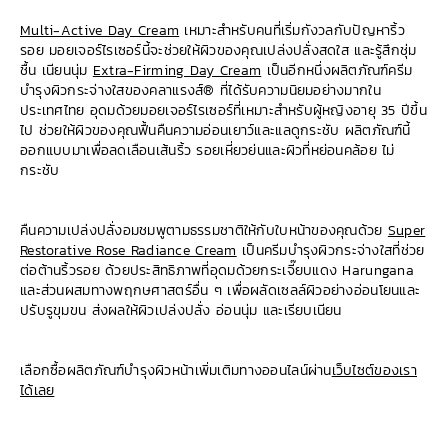
Multi-Active Day Cream
เหมาะสำหรับคนที่เริ่มกังวลกับปัญหาริ้ว
รอย มอยเจอร์ไรเซอร์นี้จะช่วยให้ผิวของคุณเปล่งปลั่งสดใส และรู้สึกชุ่ม
ชื้น เนียนนุ่ม
Extra-Firming Day Cream
เป็นอีกหนึ่งผลิตภัณฑ์ครีม
บำรุงผิวกระจ่างใสของคลาแรงส์® ที่ได้รับความนิยมอย่างมากใน
ประเทศไทย อุดมด้วยมอยเจอร์ไรเซอร์ที่เหมาะสำหรับผู้หญิงอายุ 35 ปีขึ้น
ไป ช่วยให้ผิวของคุณฟื้นคืนความอ่อนเยาว์และแลดูกระชับ ผลิตภัณฑ์นี้
ออกแบบมาเพื่อลดเลือนเส้นริ้ว รอยเหี่ยวย่นและผิวที่หย่อนคล้อย ไม่
กระชับ
คืนความเปล่งปลั่งอมชมพูตามธรรมชาติให้กับใบหน้าของคุณด้วย
Super
Restorative Rose Radiance Cream
เป็นครีมบำรุงผิวกระจ่างใสที่ช่วย
ต่อต้านริ้วรอย ด้วยประสิทธิภาพที่อุดมด้วยกระเจี๊ยบแดง Harungana
และส่วนผสมทางพฤกษศาสตร์อื่น ๆ เพื่อผลัดเซลล์ผิวอย่างอ่อนโยนและ
ปรับรูขุมขน ส่งผลให้ผิวเปล่งปลั่ง อ่อนนุ่ม และเรียบเนียน
เลือกซื้อผลิตภัณฑ์บำรุงผิวหน้าเพิ่มเติมทางออนไลน์ผ่าน
เว็บไซต์ของเรา
ได้เลย