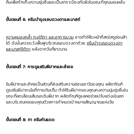
คืนเพื่อกักเก็บความชุ่มชื้นและเป็นเกราะป้องกันผิวในขณะที่คุณนอนหลับ
ขั้นตอนที่ 6: ครีมบำรุงรอบดวงตาและมาสก์
ความหมองคล้ำ ถุงใต้ตา และอาการบวม
อาจทำให้ใบหน้าที่สดใสดูอ่อนล้า
ได้ ดังนั้นควรระวังฟื้นฟูบริเวณรอบดวงตาด้วย
ครีมบำรุงรอบดวงตา
และมาสก์ใต้ตา
หลังจากวันที่ยาวนาน
ขั้นตอนที่ 7: การดูแลริมฝีปากและลำคอ
ริมฝีปากและลำคอเป็นส่วนที่ส่งเสริมความอ่อนเยาว์ของคุณ ผลิตภัณฑ์
ดูแลริมฝีปากเน้นที่การเติมเต็ม ทำให้ริมฝีปากของคุณคงความนุ่มชุ่มชื่นใน
ขณะที่ลดเลือนเส้นรอบริมฝีปาก ผลิตภัณฑ์ดูแลคอช่วยปรับแต่งเนินอก
และบริเวณคอของคุณด้วยการกำหนดเป้าหมายสัญญาณแห่งวัย
ขั้นตอนที่ 8: ทา ครีมกันแดด