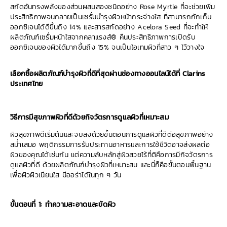
สกัดอันทรงพลังของส่วนผสมสองชนิดอย่าง Rose Myrtle ที่จะช่วยเพิ่ม
ประสิทธิภาพจนกลายเป็นเซรั่มบำรุงผิวหน้ากระจ่างใส ที่สามารถกักเก็บ
ออกซิเจนได้ดีขึ้นถึง 14% และสารสกัดอย่าง Acelora Seed ที่จะทำให้
ผลิตภัณฑ์เซรั่มหน้าใสจากคลาแรงส์® คืนประสิทธิภาพการเปิดรับ
ออกซิเจนของผิวได้มากขึ้นถึง 15% จนเป็นไอเทมผิวที่สาว ๆ ไว้วางใจ
เลือกซื้อผลิตภัณฑ์บำรุงผิวที่ดีที่สุดผ่านช่องทางออนไลน์ได้ที่ Clarins
ประเทศไทย
วิธีการมีสุขภาพผิวที่ดีด้วยกิจวัตรการดูแลผิวที่เหมาะสม
ผิวสุขภาพดีเริ่มต้นและจบลงด้วยขั้นตอนการดูแลผิวที่ดีต่อสุขภาพอย่าง
สม่ำเสมอ พฤติกรรมการรับประทานอาหารและการใช้ชีวิตอาจส่งผลต่อ
ผิวของคุณได้เช่นกัน แต่ความลับหลักสู่ผิวสวยไร้ที่ติคือการมีกิจวัตรการ
ดูแลผิวที่ดี ด้วยผลิตภัณฑ์บำรุงผิวที่เหมาะสม และนี่ก็คือขั้นตอนพื้นฐาน
เพื่อผิวผิวเนียนใส มีออร่าได้ในทุก ๆ วัน
ขั้นตอนที่ 1: ทำความสะอาดและขัดผิว