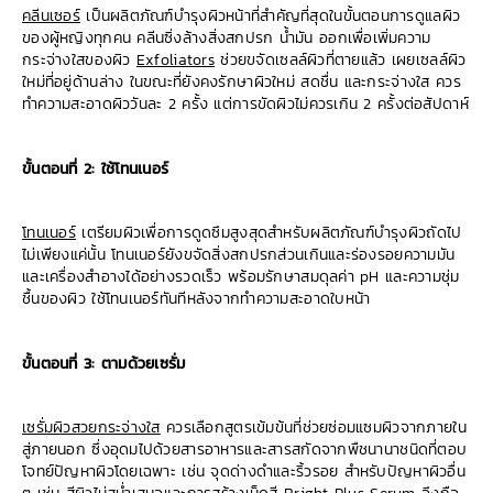
คลีนเซอร์
เป็นผลิตภัณฑ์บำรุงผิวหน้าที่สำคัญที่สุดในขั้นตอนการดูแลผิว
ของผู้หญิงทุกคน คลีนซิ่งล้างสิ่งสกปรก น้ำมัน ออกเพื่อเพิ่มความ
กระจ่างใสของผิว
Exfoliators
ช่วยขจัดเซลล์ผิวที่ตายแล้ว เผยเซลล์ผิว
ใหม่ที่อยู่ด้านล่าง ในขณะที่ยังคงรักษาผิวใหม่ สดชื่น และกระจ่างใส ควร
ทำความสะอาดผิววันละ 2 ครั้ง แต่การขัดผิวไม่ควรเกิน 2 ครั้งต่อสัปดาห์
ขั้นตอนที่ 2: ใช้โทนเนอร์
โทนเนอร์
เตรียมผิวเพื่อการดูดซึมสูงสุดสำหรับผลิตภัณฑ์บำรุงผิวถัดไป
ไม่เพียงแค่นั้น โทนเนอร์ยังขจัดสิ่งสกปรกส่วนเกินและร่องรอยความมัน
และเครื่องสำอางได้อย่างรวดเร็ว พร้อมรักษาสมดุลค่า pH และความชุ่ม
ชื้นของผิว ใช้โทนเนอร์ทันทีหลังจากทำความสะอาดใบหน้า
ขั้นตอนที่ 3: ตามด้วยเซรั่ม
เซรั่มผิวสวยกระจ่างใส
ควรเลือกสูตรเข้มข้นที่ช่วยซ่อมแซมผิวจากภายใน
สู่ภายนอก ซึ่งอุดมไปด้วยสารอาหารและสารสกัดจากพืชนานาชนิดที่ตอบ
โจทย์ปัญหาผิวโดยเฉพาะ เช่น จุดด่างดำและริ้วรอย สำหรับปัญหาผิวอื่น