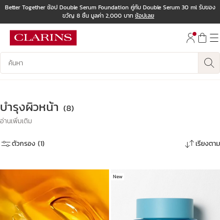
Better Together ช้อป Double Serum Foundation คู่กับ Double Serum 30 ml รับของ
ขวัญ 8 ชิ้น มูลค่า 2,000 บาท
ช้อปเลย
ข้ามไปยังเนื้อหา
ไปที่ส่วนท้าย
บันทึกข้อมูลค้นหา
บำรุงผิวหน้า
(8)
อ่านเพิ่มเติม
ตัวกรอง (1)
เรียงตาม
New