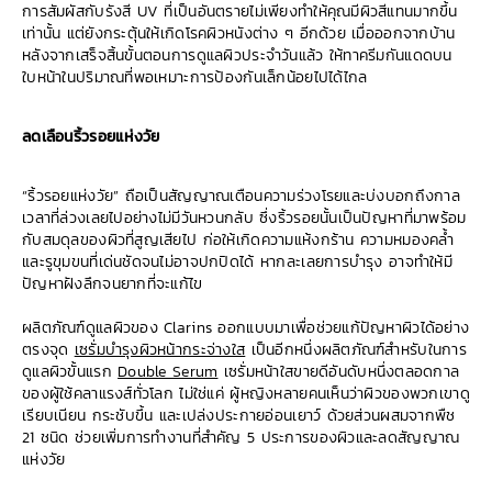
การสัมผัสกับรังสี UV ที่เป็นอันตรายไม่เพียงทำให้คุณมีผิวสีแทนมากขึ้น
เท่านั้น แต่ยังกระตุ้นให้เกิดโรคผิวหนังต่าง ๆ อีกด้วย เมื่อออกจากบ้าน
หลังจากเสร็จสิ้นขั้นตอนการดูแลผิวประจำวันแล้ว ให้ทาครีมกันแดดบน
ใบหน้าในปริมาณที่พอเหมาะการป้องกันเล็กน้อยไปได้ไกล
ลดเลือนริ้วรอยแห่งวัย
“ริ้วรอยแห่งวัย” ถือเป็นสัญญาณเตือนความร่วงโรยและบ่งบอกถึงกาล
เวลาที่ล่วงเลยไปอย่างไม่มีวันหวนกลับ ซึ่งริ้วรอยนั้นเป็นปัญหาที่มาพร้อม
กับสมดุลของผิวที่สูญเสียไป ก่อให้เกิดความแห้งกร้าน ความหมองคล้ำ
และรูขุมขนที่เด่นชัดจนไม่อาจปกปิดได้ หากละเลยการบำรุง อาจทำให้มี
ปัญหาฝังลึกจนยากที่จะแก้ไข
ผลิตภัณฑ์ดูแลผิวของ Clarins ออกแบบมาเพื่อช่วยแก้ปัญหาผิวได้อย่าง
ตรงจุด
เซรั่มบำรุงผิวหน้ากระจ่างใส
เป็นอีกหนึ่งผลิตภัณฑ์สำหรับในการ
ดูแลผิวขั้นแรก
Double Serum
เซรั่มหน้าใสขายดีอันดับหนึ่งตลอดกาล
ของผู้ใช้คลาแรงส์ทั่วโลก ไม่ใช่แค่ ผู้หญิงหลายคนเห็นว่าผิวของพวกเขาดู
เรียบเนียน กระชับขึ้น และเปล่งประกายอ่อนเยาว์ ด้วยส่วนผสมจากพืช
21 ชนิด ช่วยเพิ่มการทำงานที่สำคัญ 5 ประการของผิวและลดสัญญาณ
แห่งวัย