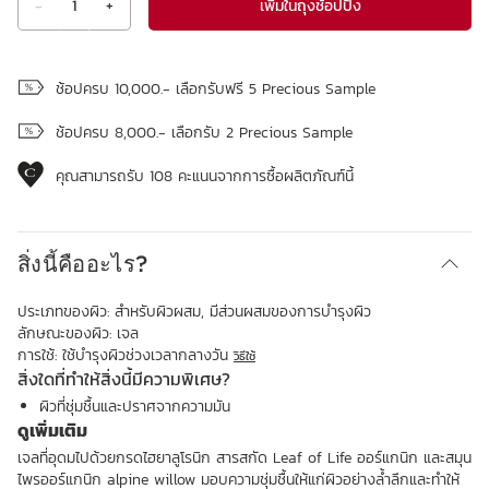
เพิ่มในถุงช้อปปิ้ง
-
1
+
ดูถุงช้อปปิ้ง
ช้อปครบ 10,000.- เลือกรับฟรี 5 Precious Sample
ช้อปครบ 8,000.- เลือกรับ 2 Precious Sample
คุณสามารถรับ
108
คะแนนจากการซื้อผลิตภัณฑ์นี้
สิ่งนี้คืออะไร?
ประเภทของผิว:
สำหรับผิวผสม, มีส่วนผสมของการบำรุงผิว
ลักษณะของผิว:
เจล
การใช้:
ใช้บำรุงผิวช่วงเวลากลางวัน
วิธีใช้
สิ่งใดที่ทำให้สิ่งนี้มีความพิเศษ?
ผิวที่ชุ่มชื้นและปราศจากความมัน
ดูเพิ่มเติม
เจลที่อุดมไปด้วยกรดไฮยาลูโรนิก สารสกัด Leaf of Life ออร์แกนิก และสมุน
ไพรออร์แกนิก alpine willow มอบความชุ่มชื้นให้แก่ผิวอย่างล้ำลึกและทำให้