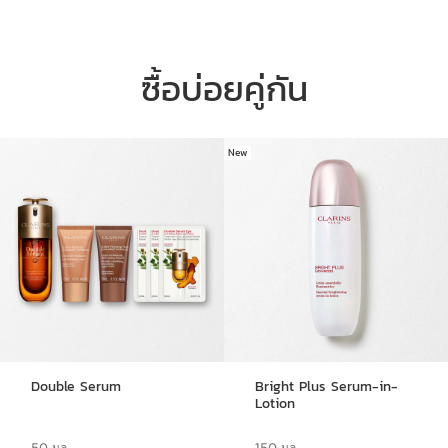
ซื้อบ่อยคู่กัน
New
ข้ามไปยังเนื้อหา
สูตรผสานนวัตกรรม
ประกอบด้วย Hyaluronic Power Complex
ลิขสิทธิ์เฉพาะของคลาแรงส์
การผสมผสานระหว่าง Hyaluronic Acid
ขั้นสูง
สองชนิด ช่วยปกป้องผิวจากตัวการทำร้ายผิว
Double Serum
Bright Plus Serum-in-
ภายนอก
ขณะที่ Leaf of Life ออร์แกนิกช่วยล
Lotion
ดการสูญเสียน้ำ
50 มล.
150 มล.