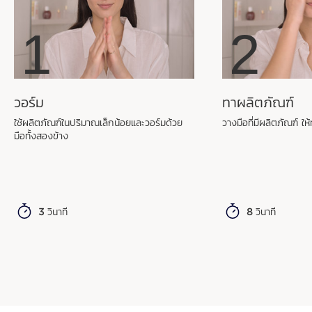
1
2
HYDRA-ESSENTIEL [HA
]:
2
มากกว่าความชุ่มชื้น
วอร์ม
ทาผลิตภัณฑ์
ใช้ผลิตภัณฑ์ในปริมาณเล็กน้อยและวอร์มด้วย
วางมือที่มีผลิตภัณฑ์ ให
กลุ่มผลิตภัณฑ์สำหรับผิวขาดน้ำพร้อม
มือทั้งสองข้าง
วิทยาการขั้นสูงสุดของคลาแรงส์
3 วินาที
8 วินาที