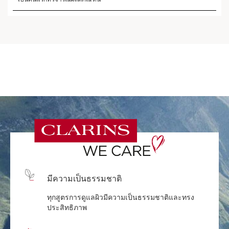
ประกอบด้วย 6 เนื้อสัมผัสอันทรงคุณค่า
ตั้งแต่เนื้อ
ครีมบางเบาไปจนถึงเนื้อบาล์มเข้มข้น ฟื้นฟูการ
ทำงานของปราการผิว เพิ่มความชุ่มชื้นให้กับผิว
คำถามเกี่ยวกับผิว
ทดสอบความเข้าใจเกี่ยวกับผิวคุณด้วยคำถามด่วน
เหล่านี้
มีความเป็นธรรมชาติ
ผิด
ทุกสูตรการดูแลผิวมีความเป็นธรรมชาติและทรง
ประสิทธิภาพ