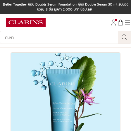
Better Together ช้อป Double Serum Foundation คู่กับ Double Serum 30 ml รับของ
ขวัญ 8 ชิ้น มูลค่า 2,000 บาท
ช้อปเลย
ข้ามไปยังเนื้อหา
ไปที่ส่วนท้าย
บันทึกข้อมูลค้นหา