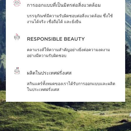
ผิวแห้งเป็นประเภทของผิว เช่นเดียวกับ
การออกแบบที่เป็นมิตรต่อสิ่งแวดล้อม
ผิวธรรมดา และผิวมัน
ก
ผิวแห้งและผิวขาดความชุ่มชื้น
บรรจุภัณฑ์มีความรับผิดชอบต่อสิ่งแวดล้อม ซึ่งใช้
การขาดความชุ่มชื้นเป็นปัญหาของผิว
ตลอด
สา
เป็นผิวประเภทเดียวกัน
งานได้จริง เชื่อถือได้ และยั่งยืน
เช่นเดียวกับความเหนื่อยล้าหรือความ
นั้
ระคายเคือง
ผิวทุกประเภทสามารถขาดความชุ่มชื้น
RESPONSIBLE BEAUTY
คลาแรงส์ให้ความสำคัญอย่างยิ่งต่อความงดงาม
อย่างมีความรับผิดชอบ
ผลิตในประเทศฝรั่งเศส
ถูก
ผิด
สกินแคร์ทั้งหมดของเราได้รับการออกแบบและผลิต
ในประเทศฝรั่งเศส