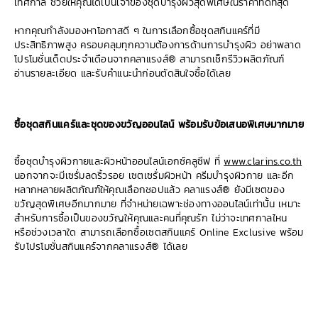
เทศกาล ช่วยให้คุณได้เป็นเจ้าของชุดบำรุงผิวสุดพิเศษในราคาที่ดีที่สุด
หากคุณกำลังมองหาโอกาสดี ๆ ในการเลือกซื้อชุดสกินแคร์ที่มี
ประสิทธิภาพสูง ครอบคลุมทุกความต้องการด้านการบำรุงผิว อย่าพลาด
โปรโมชั่นเด็ดประจำเดือนจากคลาแรงส์® สามารถเช็กรีวิวผลิตภัณฑ์
อ่านรายละเอียด และรับคำแนะนำก่อนตัดสินใจซื้อได้เลย
ซื้อชุดสกินแคร์และชุดของขวัญออนไลน์ พร้อมรับข้อเสนอพิเศษมากมาย
ซื้อชุดบำรุงผิวกายและผิวหน้าออนไลน์เอกซ์คลูซีฟ ที่
www.clarins.co.th
นอกจากจะมีเซรั่มลดริ้วรอย เซตเซรั่มผิวหน้า ครีมบำรุงผิวกาย และอีก
หลากหลายผลิตภัณฑ์ให้คุณเลือกชอปแล้ว คลาแรงส์® ยังมีเซตของ
ขวัญสุดพิเศษอีกมากมาย ที่จำหน่ายเฉพาะช่องทางออนไลน์เท่านั้น เหมาะ
สำหรับการซื้อเป็นของขวัญให้คุณและคนที่คุณรัก ไม่ว่าจะเทศกาลไหน
หรือช่วงเวลาใด สามารถเลือกซื้อเซตสกินแคร์ Online Exclusive พร้อม
รับโปรโมชั่นสกินแคร์จากคลาแรงส์® ได้เลย