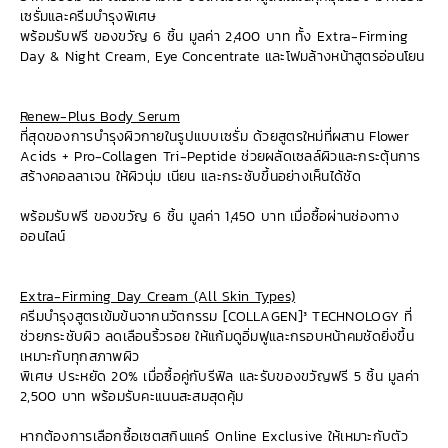
เซรั่มและครีมบำรุงพิเศษ
พร้อมรับฟรี ของขวัญ 6 ชิ้น มูลค่า 2,400 บาท ทั้ง Extra-Firming
Day & Night Cream, Eye Concentrate และโฟมล้างหน้าสูตรอ่อนโยน
Renew-Plus Body Serum
ที่สุดของการบำรุงผิวกายในรูปแบบเซรั่ม ด้วยสูตรใหม่ที่ผสาน Flower
Acids + Pro-Collagen Tri-Peptide ช่วยผลัดเซลล์ผิวและกระตุ้นการ
สร้างคอลลาเจน ให้ผิวนุ่ม เนียน และกระชับขึ้นอย่างเห็นได้ชัด
พร้อมรับฟรี ของขวัญ 6 ชิ้น มูลค่า 1,450 บาท เมื่อซื้อผ่านช่องทาง
ออนไลน์
Extra-Firming Day Cream (All Skin Types)
ครีมบำรุงสูตรเข้มข้นจากนวัตกรรม [COLLAGEN]³ TECHNOLOGY ที่
ช่วยกระชับผิว ลดเลือนริ้วรอย ให้แก้มดูอิ่มฟูและกรอบหน้าคมชัดยิ่งขึ้น
เหมาะกับทุกสภาพผิว
พิเศษ ประหยัด 20% เมื่อซื้อคู่กับรีฟิล และรับของขวัญฟรี 5 ชิ้น มูลค่า
2,500 บาท พร้อมรับคะแนนสะสมสุดคุ้ม
หากต้องการเลือกซื้อเซตสกินแคร์ Online Exclusive ให้เหมาะกับตัว