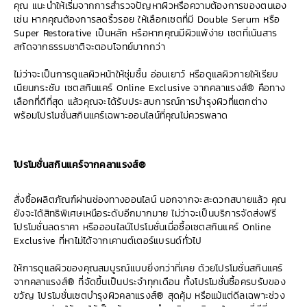
คุณ แนะนำให้เริ่มจากการสำรวจปัญหาผิวหรือความต้องการของตนเอง
เช่น หากคุณต้องการลดริ้วรอย ให้เลือกเซตที่มี Double Serum หรือ
Super Restorative เป็นหลัก หรือหากคุณมีผิวแพ้ง่าย เซตที่เน้นสาร
สกัดจากธรรมชาติจะตอบโจทย์มากกว่า
ไม่ว่าจะเป็นการดูแลผิวหน้าให้ชุ่มชื้น อ่อนเยาว์ หรือดูแลผิวกายให้เรียบ
เนียนกระชับ เซตสกินแคร์ Online Exclusive จากคลาแรงส์® คือทาง
เลือกที่ดีที่สุด แล้วคุณจะได้รับประสบการณ์การบำรุงผิวที่แตกต่าง
พร้อมโปรโมชั่นสกินแคร์เฉพาะออนไลน์ที่คุณไม่ควรพลาด
โปรโมชั่นสกินแคร์จากคลาแรงส์®
สั่งซื้อผลิตภัณฑ์ผ่านช่องทางออนไลน์ นอกจากจะสะดวกสบายแล้ว คุณ
ยังจะได้สิทธิพิเศษเหนือระดับอีกมากมาย ไม่ว่าจะเป็นบริการจัดส่งฟรี
โปรโมชั่นลดราคา หรือออนไลน์โปรโมชั่นเมื่อซื้อเซตสกินแคร์ Online
Exclusive ที่หาไม่ได้จากเคานต์เตอร์แบรนด์ทั่วไป
ให้การดูแลผิวของคุณสมบูรณ์แบบยิ่งกว่าที่เคย ด้วยโปรโมชั่นสกินแคร์
จากคลาแรงส์® ที่จัดขึ้นเป็นประจำทุกเดือน ทั้งโปรโมชั่นซื้อครบรับของ
ขวัญ โปรโมชั่นเซตบำรุงผิวคลาแรงส์® สุดคุ้ม หรือแม้แต่ดีลเฉพาะช่วง