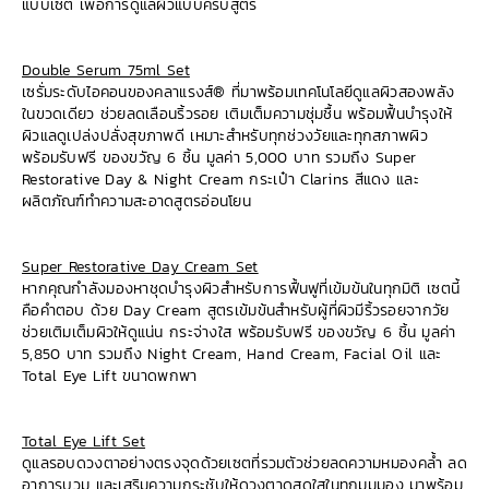
แบบเซต เพื่อการดูแลผิวแบบครบสูตร
Double Serum 75ml Set
เซรั่มระดับไอคอนของคลาแรงส์® ที่มาพร้อมเทคโนโลยีดูแลผิวสองพลัง
ในขวดเดียว ช่วยลดเลือนริ้วรอย เติมเต็มความชุ่มชื้น พร้อมฟื้นบำรุงให้
ผิวแลดูเปล่งปลั่งสุขภาพดี เหมาะสำหรับทุกช่วงวัยและทุกสภาพผิว
พร้อมรับฟรี ของขวัญ 6 ชิ้น มูลค่า 5,000 บาท รวมถึง Super
Restorative Day & Night Cream กระเป๋า Clarins สีแดง และ
ผลิตภัณฑ์ทำความสะอาดสูตรอ่อนโยน
Super Restorative Day Cream Set
หากคุณกำลังมองหาชุดบำรุงผิวสำหรับการฟื้นฟูที่เข้มข้นในทุกมิติ เซตนี้
คือคำตอบ ด้วย Day Cream สูตรเข้มข้นสำหรับผู้ที่ผิวมีริ้วรอยจากวัย
ช่วยเติมเต็มผิวให้ดูแน่น กระจ่างใส พร้อมรับฟรี ของขวัญ 6 ชิ้น มูลค่า
5,850 บาท รวมถึง Night Cream, Hand Cream, Facial Oil และ
Total Eye Lift ขนาดพกพา
Total Eye Lift Set
ดูแลรอบดวงตาอย่างตรงจุดด้วยเซตที่รวมตัวช่วยลดความหมองคล้ำ ลด
อาการบวม และเสริมความกระชับให้ดวงตาดูสดใสในทุกมุมมอง มาพร้อม