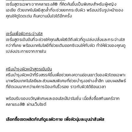
เซรั่มสูตรเฉพาะจากคลาแรงส์® ที่คิดค้นขึ้นเป็นพิเศษสำหรับผู้หญิง
เอเชีย ด้วยเทคโนโลยีสุดล้ำที่จะช่วยยกกระชับผิว พร้อมปรับรูปหน้าของ
คุณให้ดูโดดเด่น คืนความมั่นใจได้อีกครั้ง
เซรั่มเพื่อผิวกระจ่างใส
เซรั่มสูตรเข้มข้นที่จะช่วยให้คุณสัมผัสได้ถึงผิวที่ดูเปล่งปลั่งและกระจ่างใส
กว่าที่เคย พร้อมเทคโนโลยีที่ช่วยเติมออกซิเจนให้กับผิว ทำให้ผิวของคุณดู
เปล่งประกายจากภายใน
ครีมบำรุงผิวหน้าสูตรเข้มข้น
ครีมบำรุงผิวหน้าที่รังสรรค์ขึ้นเพื่อช่วยคงความอ่อนเยาว์ของผิวโดยเฉพาะ
มาพร้อมเทคโนโลยีและส่วนผสมพิเศษที่ช่วยบำรุงอย่างล้ำลึก มอบผลลัพธ์
ที่ชัดเจนมากกว่าแค่การป้องกันริ้วรอย ราวกับผิวได้ย้อนเวลา
พร้อมรับของขวัญพิเศษและออนไลน์โปรโมชั่น เมื่อสั่งซื้อสกินแคร์จาก
คลาแรงส์® ผ่านเว็บไซต์
เลือกซื้อเซตผลิตภัณฑ์ดูแลผิวกาย เพื่อผิวนุ่มละมุนน่าสัมผัส