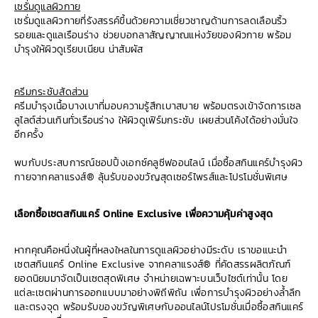
เซรั่มดูแลผิวกาย
เซรั่มดูแลผิวกายที่รังสรรค์ขึ้นด้วยความเชี่ยวชาญด้านการลดเลือนริ้ว
รอยและดูแลเรือนร่าง ช่วยบอกลาสัญญาณแห่งวัยของผิวกาย พร้อม
บำรุงให้ผิวดูเรียบเนียน น่าสัมผัส
ครีมกระชับสัดส่วน
ครีมบำรุงเนื้อบางเบาที่มอบความรู้สึกเบาสบาย พร้อมตรงเข้าจัดการเซล
ลูไลต์ส่วนเกินทั่วเรือนร่าง ให้ผิวดูเฟิร์มกระชับ เผยส่วนโค้งได้อย่างมั่นใจ
อีกครั้ง
พบกับประสบการณ์ชอปปิ้งเอกซ์คลูซีฟออนไลน์ เมื่อซื้อสกินแคร์บำรุงผิว
กายจากคลาแรงส์® ลุ้นรับของขวัญสุดเซอร์ไพรส์และโปรโมชั่นพิเศษ
เลือกซื้อเซตสกินแคร์ Online Exclusive เพื่อความคุ้มค่าสูงสุด
หากคุณคือหนึ่งในผู้ที่หลงใหลในการดูแลผิวอย่างมีระดับ เราขอแนะนำ
เซตสกินแคร์ Online Exclusive จากคลาแรงส์® ที่คัดสรรผลิตภัณฑ์
ยอดนิยมมาจัดเป็นเซตสุดพิเศษ จำหน่ายเฉพาะบนเว็บไซต์เท่านั้น โดย
แต่ละเซตผ่านการออกแบบมาอย่างพิถีพิถัน เพื่อการบำรุงผิวอย่างล้ำลึก
และตรงจุด พร้อมรับของขวัญพิเศษกับออนไลน์โปรโมชั่นเมื่อซื้อสกินแคร์