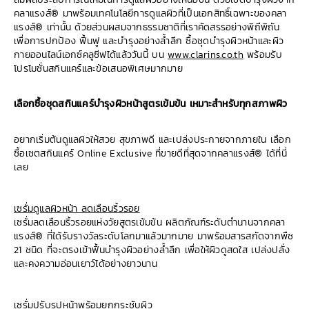
คลาแรงส์® มาพร้อมเทคโนโลยีการดูแลผิวที่เป็นเอกสิทธิ์เฉพาะของคลา
แรงส์® เท่านั้น ด้วยส่วนผสมจากธรรมชาติที่เราคัดสรรอย่างพิถีพิถัน
เพื่อการปกป้อง ฟื้นฟู และบำรุงอย่างล้ำลึก ซื้อชุดบำรุงผิวหน้าและผิว
กายออนไลน์เอกซ์คลูซีฟได้แล้ววันนี้ บน
www.clarins.co.th
พร้อมรับ
โปรโมชั่นสกินแคร์และข้อเสนอพิเศษมากมาย
เลือกซื้อชุดสกินแคร์บำรุงผิวหน้าสูตรเข้มข้น เหมาะสำหรับทุกสภาพผิว
อยากเริ่มต้นดูแลผิวให้สวย สุขภาพดี และเปล่งประกายจากภายใน เลือก
ซื้อเซตสกินแคร์ Online Exclusive ที่ขายดีที่สุดจากคลาแรงส์® ได้ที่นี่
เลย
เซรั่มดูแลผิวหน้า ลดเลือนริ้วรอย
เซรั่มลดเลือนริ้วรอยแห่งวัยสูตรเข้มข้น ผลิตภัณฑ์ระดับตำนานจากคลา
แรงส์® ที่ได้รับรางวัลระดับโลกมาแล้วมากมาย มาพร้อมสารสกัดจากพืช
21 ชนิด ที่จะตรงเข้าฟื้นบำรุงผิวอย่างล้ำลึก เพื่อให้ผิวดูสดใส เปล่งปลั่ง
และคงความอ่อนเยาว์ได้อย่างยาวนาน
เซรั่มปรับรูปหน้าพร้อมยกกระชับผิว