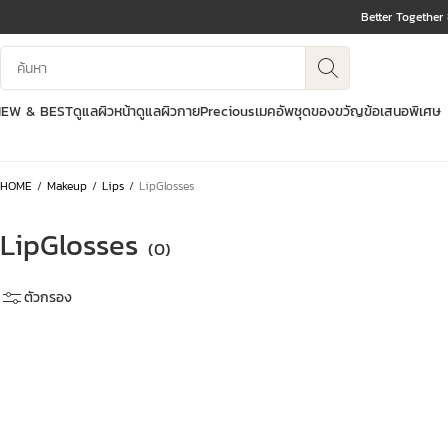
Better Together
ข้ามไปยังเนื้อหา
บันทึกข้อมูลค้นหา
ไปที่ส่วนท้าย
NEW & BEST
ดูแลผิวหน้า
ดูแลผิวกาย
Precious
เมคอัพ
ชุดของขวัญ
ข้อเสนอพิเศษ
HOME
Makeup
Lips
LipGlosses
LipGlosses
(0)
ตัวกรอง