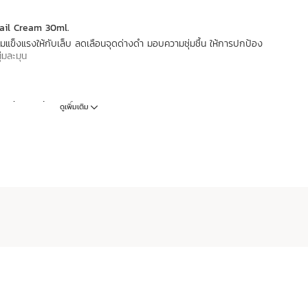
ail Cream 30ml.
ามแข็งแรงให้กับเล็บ ลดเลือนจุดด่างดำ มอบความชุ่มชื้น ให้การปกป้อง
ุ่มละมุน
 Body Scrub 30ml
ดูเพิ่มเติม