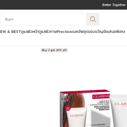
Better Together
ข้ามไปยังเนื้อหา
บันทึกข้อมูลค้นหา
ไปที่ส่วนท้าย
NEW & BEST
ดูแลผิวหน้า
ดูแลผิวกาย
Precious
เมคอัพ
ชุดของขวัญ
ข้อเสนอพิเศษ
Buy 2 get 20% off