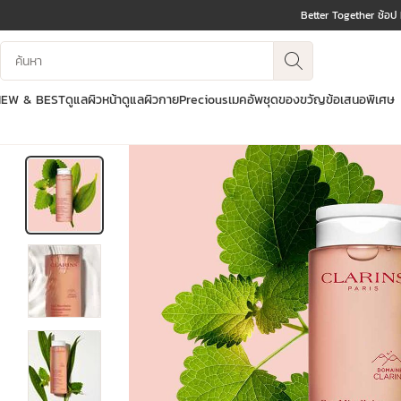
Better Together ช้อป
ข้ามไปยังเนื้อหา
บันทึกข้อมูลค้นหา
ไปที่ส่วนท้าย
NEW & BEST
ดูแลผิวหน้า
ดูแลผิวกาย
Precious
เมคอัพ
ชุดของขวัญ
ข้อเสนอพิเศษ