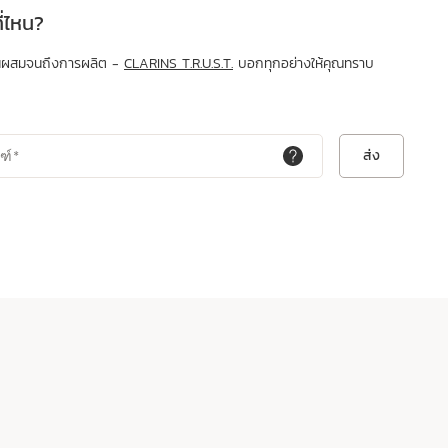
่ไหน?
่วนผสมจนถึงการผลิต -
CLARINS T.R.U.S.T.
บอกทุกอย่างให้คุณทราบ
ส่ง
ฑ์
*