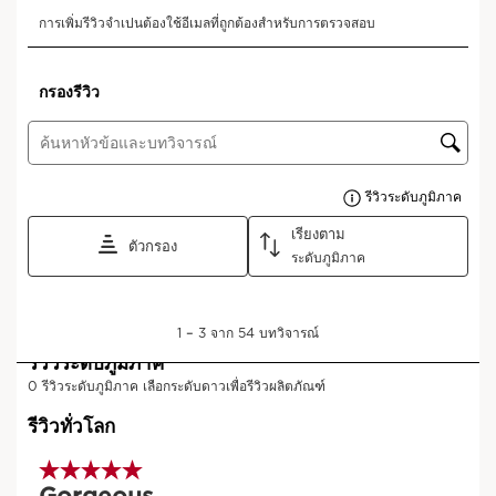
ผลิตภัณฑ์ Aroma สำหรับทุกห้วง
อารมณ์
ไม่ว่าคุณกำลังมองหาความรู้สึกแบบไหน เรามี
ผลิตภัณฑ์ Aroma พิเศษเฉพาะสำหรับคุณ
ค้นพบกลุ่มผลิตภัณฑ์
*การทดสอบในผู้บริโภค ผู้หญิงจำนวน 92 ราย