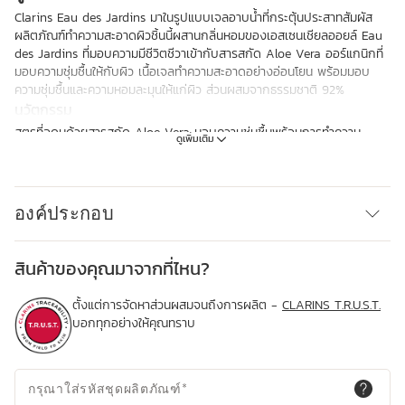
Clarins Eau des Jardins มาในรูปแบบเจลอาบน้ำที่กระตุ้นประสาทสัมผัส
ผลิตภัณฑ์ทำความสะอาดผิวชิ้นนี้ผสานกลิ่นหอมของเอสเซนเชียลออยล์ Eau
des Jardins ที่มอบความมีชีวิตชีวาเข้ากับสารสกัด Aloe Vera ออร์แกนิกที่
มอบความชุ่มชื้นให้กับผิว เนื้อเจลทำความสะอาดอย่างอ่อนโยน พร้อมมอบ
ความชุ่มชื้นและความหอมละมุนให้แก่ผิว ส่วนผสมจากธรรมชาติ 92%
นวัตกรรม
สูตรที่อุดมด้วยสารสกัด Aloe Vera มอบความชุ่มชื้นพร้อมการทำความ
ดูเพิ่มเติม
สะอาดผิว
องค์ประกอบ
สินค้าของคุณมาจากที่ไหน?
ตั้งแต่การจัดหาส่วนผสมจนถึงการผลิต -
CLARINS T.R.U.S.T.
บอกทุกอย่างให้คุณทราบ
กรุณาใส่รหัสชุดผลิตภัณฑ์
*