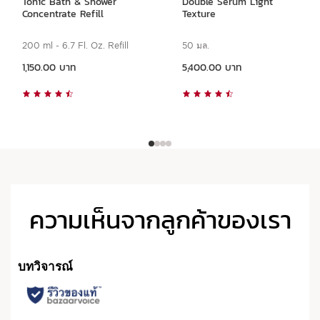
Tonic Bath & Shower
Double Serum Light
Concentrate Refill
Texture
200 ml - 6.7 Fl. Oz. Refill
50 มล.
ราคาปัจจุบัน 1,150.00 บาท
ราคาปัจจุบัน 5,400.00 บาท
1,150.00 บาท
5,400.00 บาท
ความเห็นจากลูกค้าของเรา
ผลลัพธ์ที่สังเกตเห็นได้อย่างชัดเจน
พิสูจน์โดยผู้หญิงที่ใช้จริง ทั้ง
100% กล่าวว่า:
รูปหน้าแลดูผ่อนคลาย
ใบหน้ารู้สึกคลายความเหนื่อยล้า