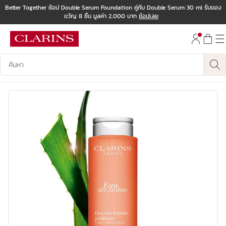
Better Together ช้อป Double Serum Foundation คู่กับ Double Serum 30 ml รับของ
ขวัญ 8 ชิ้น มูลค่า 2,000 บาท
ช้อปเลย
ข้ามไปยังเนื้อหา
ไปที่ส่วนท้าย
บันทึกข้อมูลค้นหา