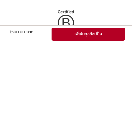
ราคาปัจจุบัน 1,500.00 บาท
1,500.00 บาท
เพิ่มในถุงช้อปปิ้ง
บริษัทนี้ทำได้ตามมาตรฐานของผลกระทบต่อสังคมและสิ่งแวดล้อมใน
ระดับสูง
ดูเพิ่มเติม
เลือกรับผลิตภัณฑ์
จัดส่งฟรี ไม่มีขั้นต่ำ
ขนาดทดลองฟรี
3 ชิ้นสำหรับทุกคำสั่งซื้อ
ลงทะเบียนเพื่อรับข่าวสารและข้อเสนอพิเศษ
รับส่วนลด 15%* ในการสั่งซื้อครั้งแรก