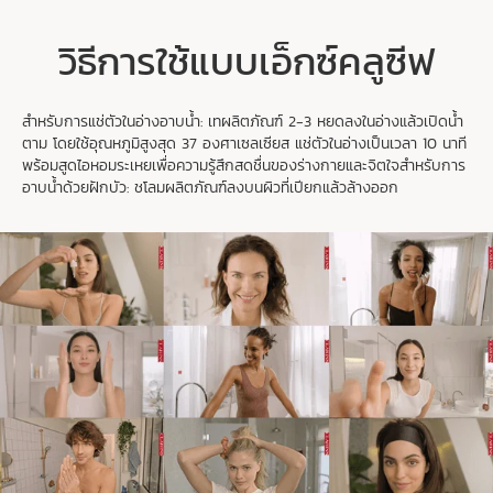
คุณ
วิธีการใช้แบบเอ็กซ์คลูซีฟ
1
2
3
สำหรับการแช่ตัวในอ่างอาบน้ำ: เทผลิตภัณฑ์ 2-3 หยดลงในอ่างแล้วเปิดน้ำ
ช่วงเวลาไหนที่คุณชอบใช้ดูแลตัวเอง?
ตาม โดยใช้อุณหภูมิสูงสุด 37 องศาเซลเซียส แช่ตัวในอ่างเป็นเวลา 10 นาที
พร้อมสูดไอหอมระเหยเพื่อความรู้สึกสดชื่นของร่างกายและจิตใจสำหรับการ
อาบน้ำด้วยฝักบัว: ชโลมผลิตภัณฑ์ลงบนผิวที่เปียกแล้วล้างออก
ทุกเช้าตรู่
ในตอนเย็น