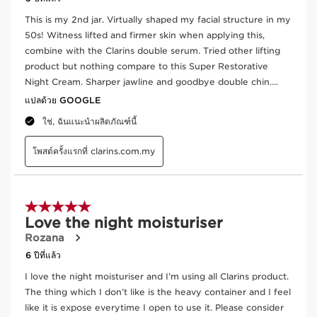
ดีต่อผิวและเป็นมิตรต่อโลกมากขึ้น
ข้ามไปยังเนื้อหา
ได้รับการรับรองจาก
Certified B Corporation
สินค้าของคุณมาจากที่ไหน?
ตั้งแต่การจัดหาส่วนผสมจนถึงการผลิต -
CLARINS T.R.U.S.T.
บอกทุกอย่างให้คุณทราบ
กรุณาใส่รหัสชุดผลิตภัณฑ์
*
ส่ง