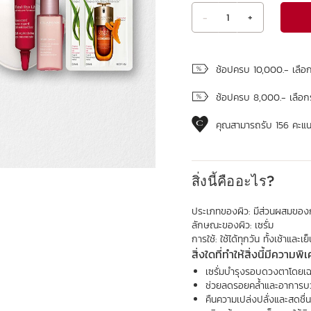
-
1
+
ดูถุงช้อปปิ้ง
ช้อปครบ 10,000.- เลือ
ช้อปครบ 8,000.- เลือก
คุณสามารถรับ
156
คะแนน
สิ่งนี้คืออะไร?
ประเภทของผิว:
มีส่วนผสมของก
ลักษณะของผิว:
เซรั่ม
การใช้:
ใช้ได้ทุกวัน ทั้งเช้าและเย
สิ่งใดที่ทำให้สิ่งนี้มีความพิ
เซรั่มบำรุงรอบดวงตาโดยเฉ
ช่วยลดรอยคล้ำและอาการบ
คืนความเปล่งปลั่งและสดชื่