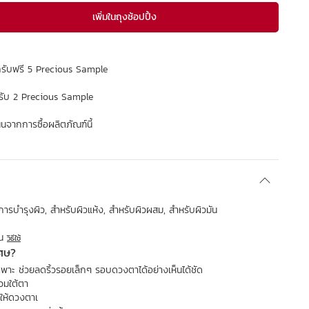
เพิ่มในถุงช้อปปิ้ง
กรับฟรี 5 Precious Sample
รับ 2 Precious Sample
จากการซื้อผลิตภัณฑ์นี้
ารบำรุงผิว, สำหรับผิวแห้ง, สำหรับผิวผสม, สำหรับผิวมัน
็น
วิธีใช้
เศษ?
พาะ ช่วยลดริ้วรอยเล็กๆ รอบดวงตาได้อย่างเห็นได้ชัด
วมใต้ตา
นให้ดวงตาเ