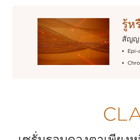
รู้ห
สัญญา
Epi-
Chro
CLA
เซรั่มรอบดวงตาเพียงหนึ