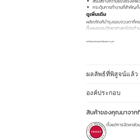
สริมสร้างความแข็งแรงให้
กระตุ้นการทำงานที่สำคัญ
ดูเพิ่มเติม
ผลิตภัณฑ์บำรุงรอบดวงตาที่ครอบ
ทั้งหมดของวิทยาศาสตร์ต่อต้าน
เคล็ดลับคืออะไร?
การต่อต้านริ้วรอยแบบคู่ที่มุ่ง
- การแก่ชราทางพันธุกรรม: ซึ่
- การแก่ชราตามวัย: ซึ่งเป็นผ
ทรงพลังเพื่อลดเลือนริ้วรอย ทำใ
ผลลัพธ์ที่พิสูจน์แล้ว
เปล่งปลั่งของผิวรอบดวงตา**
- สารสกัดจากมาจอแรม: ช่วยลดก
องค์ประกอบ
- สารสกัดจากขมิ้น: ทำหน้าที่
ชราตามวัยโดยการกระตุ้นการท
- ไนอะซินาไมด์: เซรั่มบำรุงรอ
สินค้าของคุณมาจากที
ดวงตาสว่างขึ้นและคืนความเปล่
- เอสซินจากเกาลัดม้า: ออกฤทธิ์
ตั้งแต่การจัดหาส
ขนาดเล็กที่บำรุงผิวในทุกระดับ
- ไฟโตคาเฟอีน: สร้างสรรค์เซ