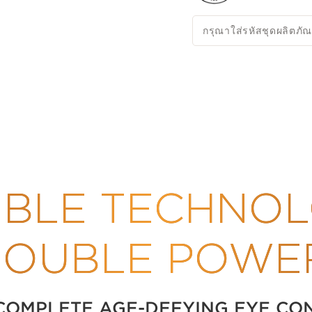
เนื่องจากนวัตกรรมไม่เคยหยุดนิ
การออกแบบให้เป็นมิตรกับสิ่งแ
กรุณาใส่รหัสชุดผลิตภัณ
วัสดุ 94% สามารถรีไซเคิลได้เพ
ระบบการจ่ายยาแบบหมุนใหม่ อ
เนื้อสัมผัสที่เนียนนุ่มและสดชื่น
และผิวบอบบาง
*เมื่อเปรียบเทียบกับ Double S
**การทดสอบในหลอดทดลองกับเซลล
***รีไซเคิลทางเคมีผ่านสมดุลม
นวัตกรรม
BLE TECHNOL
เป็นครั้งแรก* ที่ Double Se
การผสมผสานสารสกัดจากมาจอแรมแ
ปัจจัยทางพันธุกรรมและริ้วรอยต
Clarins Plus
OUBLE POWE
สูตรคู่ขั้นสูงนี้ผสานสิ่งที่เข
กับเซรั่มบำรุงรอบดวงตาไนอะซิน
ไว้ในผลิตภัณฑ์เดียวที่มีเนื้อสั
COMPLETE AGE-DEFYING EYE CO