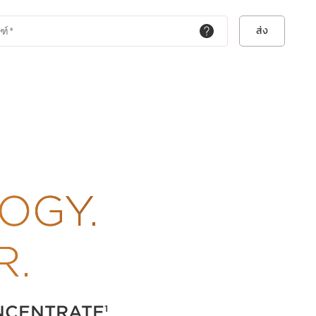
่ง เซรั่มบำรุงรอบดวงตา Clarins Double Serum Eye รุ่นใหม่นี้ จึงได้รับ
วดล้อม:
ส่ง
ฑ์
*
ื่อส่งเสริมเศรษฐกิจหมุนเวียน และอย่างน้อย 40% เป็นวัสดุรีไซเคิล***
อกแบบมาเพื่อมอบประสบการณ์เฉพาะบุคคลอย่างเต็มที่
 ทำให้ทาได้อย่างสบาย และเป็นเซรั่มบำรุงใต้ตาที่เหมาะสำหรับผิวที่มีรอยคล้ำ
erum Eye รุ่นก่อนหน้า
์เคราติโนไซต์ที่สัมผัสกับรังสียูวีและมลภาวะ
วล
OGY.
rum Eye มอบการต่อต้านริ้วรอยแบบสองเท่า หัวใจสำคัญของนวัตกรรมนี้คือ
ละขมิ้นชันที่เป็นเอกลักษณ์ ช่วยต่อต้านทั้งริ้วรอยแห่งวัยที่เกิดจาก
ามอายุ *ที่ Clarins
R.
้ากันไม่ได้อย่างลงตัว: การรวมส่วนผสมทรงพลังอย่างสารสกัดจากมาจอแรมเข้า
าไมด์ประสิทธิภาพสูง ซึ่งส่งมอบสารออกฤทธิ์ที่แตกต่างกันอย่างสิ้นเชิงมา
มผัสที่เป็นเอกลักษณ์และสบายผิว
NCENTRATE
1