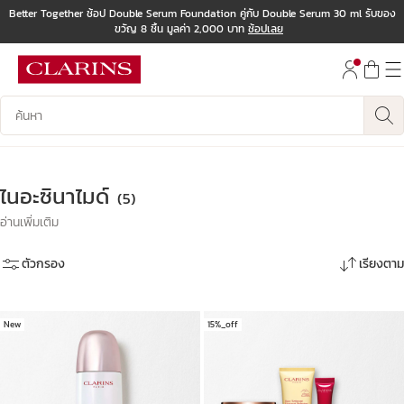
Better Together ช้อป Double Serum Foundation คู่กับ Double Serum 30 ml รับของ
ขวัญ 8 ชิ้น มูลค่า 2,000 บาท
ช้อปเลย
ข้ามไปยังเนื้อหา
ไปที่ส่วนท้าย
บันทึกข้อมูลค้นหา
ไนอะซินาไมด์
(5)
อ่านเพิ่มเติม
ตัวกรอง
เรียงตาม
New
15%_off