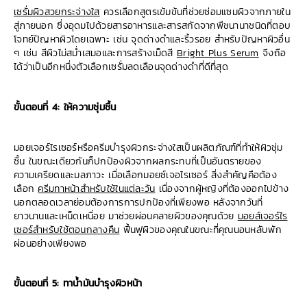
เซรั่มผิวสวยกระจ่างใส
ควรเลือกสูตรเข้มข้นที่ช่วยซ่อมแซมผิวจากภายใน
สู่ภายนอก ซึ่งอุดมไปด้วยสารอาหารและสารสกัดจากพืชนานาชนิดที่ตอบ
โจทย์ปัญหาผิวโดยเฉพาะ เช่น จุดด่างดำและริ้วรอย สำหรับปัญหาผิวอื่น
ๆ เช่น สีผิวไม่สม่ำเสมอและการสร้างเม็ดสี
Bright Plus Serum
จึงถือ
ได้ว่าเป็นอีกหนึ่งตัวเลือกเซรั่มลดเลือนจุดด่างดำที่ดีที่สุด
ขั้นตอนที่ 4: ให้ความชุ่มชื้น
มอยเจอร์ไรเซอร์หรือครีมบำรุงผิวกระจ่างใสเป็นผลิตภัณฑ์ที่ทำให้ผิวชุ่ม
ชื้น ในขณะเดียวกันก็ปกป้องผิวจากผลกระทบที่เป็นอันตรายของ
ความเครียดและมลภาวะ เมื่อเลือกมอยซ์เจอไรเซอร์ สิ่งสำคัญคือต้อง
เลือก
ครีมทาหน้าสำหรับใช้ในแต่ละวัน
เนื่องจากผู้หญิงที่ต้องออกไปข้าง
นอกตลอดเวลาย่อมต้องการการปกป้องที่เพียงพอ หลังจากวันที่
ยาวนานและเหน็ดเหนื่อย มาช่วยผ่อนคลายผิวของคุณด้วย
มอยส์เจอร์ไร
เซอร์สำหรับใช้ตอนกลางคืน
ฟื้นฟูผิวของคุณในขณะที่คุณนอนหลับพัก
ผ่อนอย่างเพียงพอ
ขั้นตอนที่ 5: ทาน้ำมันบำรุงผิวหน้า