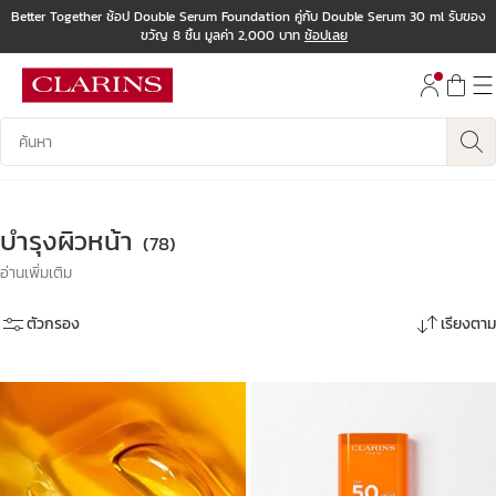
Better Together ช้อป Double Serum Foundation คู่กับ Double Serum 30 ml รับของ
ขวัญ 8 ชิ้น มูลค่า 2,000 บาท
ช้อปเลย
ข้ามไปยังเนื้อหา
ไปที่ส่วนท้าย
บันทึกข้อมูลค้นหา
บำรุงผิวหน้า
(78)
อ่านเพิ่มเติม
ตัวกรอง
เรียงตาม