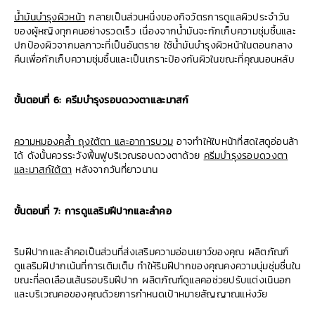
น้ำมันบำรุงผิวหน้า
กลายเป็นส่วนหนึ่งของกิจวัตรการดูแลผิวประจำวัน
ของผู้หญิงทุกคนอย่างรวดเร็ว เนื่องจากน้ำมันจะกักเก็บความชุ่มชื้นและ
ปกป้องผิวจากมลภาวะที่เป็นอันตราย ใช้น้ำมันบำรุงผิวหน้าในตอนกลาง
คืนเพื่อกักเก็บความชุ่มชื้นและเป็นเกราะป้องกันผิวในขณะที่คุณนอนหลับ
ขั้นตอนที่ 6: ครีมบำรุงรอบดวงตาและมาสก์
ความหมองคล้ำ ถุงใต้ตา และอาการบวม
อาจทำให้ใบหน้าที่สดใสดูอ่อนล้า
ได้ ดังนั้นควรระวังฟื้นฟูบริเวณรอบดวงตาด้วย
ครีมบำรุงรอบดวงตา
และมาสก์ใต้ตา
หลังจากวันที่ยาวนาน
ขั้นตอนที่ 7: การดูแลริมฝีปากและลำคอ
ริมฝีปากและลำคอเป็นส่วนที่ส่งเสริมความอ่อนเยาว์ของคุณ ผลิตภัณฑ์
ดูแลริมฝีปากเน้นที่การเติมเต็ม ทำให้ริมฝีปากของคุณคงความนุ่มชุ่มชื่นใน
ขณะที่ลดเลือนเส้นรอบริมฝีปาก ผลิตภัณฑ์ดูแลคอช่วยปรับแต่งเนินอก
และบริเวณคอของคุณด้วยการกำหนดเป้าหมายสัญญาณแห่งวัย