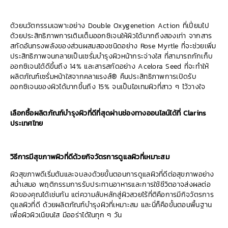
ด้วยนวัตกรรมเฉพาะอย่าง Double Oxygenetion Action ที่เปี่ยมไป
ด้วยประสิทธิภาพการเติมเต็มออกซิเจนให้ผิวได้มากถึงสองเท่า จากสาร
สกัดอันทรงพลังของส่วนผสมสองชนิดอย่าง Rose Myrtle ที่จะช่วยเพิ่ม
ประสิทธิภาพจนกลายเป็นเซรั่มบำรุงผิวหน้ากระจ่างใส ที่สามารถกักเก็บ
ออกซิเจนได้ดีขึ้นถึง 14% และสารสกัดอย่าง Acelora Seed ที่จะทำให้
ผลิตภัณฑ์เซรั่มหน้าใสจากคลาแรงส์® คืนประสิทธิภาพการเปิดรับ
ออกซิเจนของผิวได้มากขึ้นถึง 15% จนเป็นไอเทมผิวที่สาว ๆ ไว้วางใจ
เลือกซื้อผลิตภัณฑ์บำรุงผิวที่ดีที่สุดผ่านช่องทางออนไลน์ได้ที่ Clarins
ประเทศไทย
วิธีการมีสุขภาพผิวที่ดีด้วยกิจวัตรการดูแลผิวที่เหมาะสม
ผิวสุขภาพดีเริ่มต้นและจบลงด้วยขั้นตอนการดูแลผิวที่ดีต่อสุขภาพอย่าง
สม่ำเสมอ พฤติกรรมการรับประทานอาหารและการใช้ชีวิตอาจส่งผลต่อ
ผิวของคุณได้เช่นกัน แต่ความลับหลักสู่ผิวสวยไร้ที่ติคือการมีกิจวัตรการ
ดูแลผิวที่ดี ด้วยผลิตภัณฑ์บำรุงผิวที่เหมาะสม และนี่ก็คือขั้นตอนพื้นฐาน
เพื่อผิวผิวเนียนใส มีออร่าได้ในทุก ๆ วัน