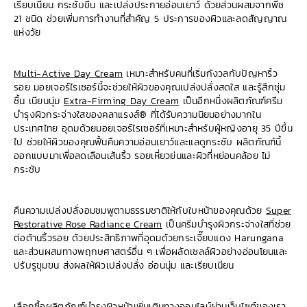
เรียบเนียน กระชับขึ้น และเปล่งประกายอ่อนเยาว์ ด้วยส่วนผสมจากพืช
21 ชนิด ช่วยเพิ่มการทำงานที่สำคัญ 5 ประการของผิวและลดสัญญาณ
แห่งวัย
Multi-Active Day Cream
เหมาะสำหรับคนที่เริ่มกังวลกับปัญหาริ้ว
รอย มอยเจอร์ไรเซอร์นี้จะช่วยให้ผิวของคุณเปล่งปลั่งสดใส และรู้สึกชุ่ม
ชื้น เนียนนุ่ม
Extra-Firming Day Cream
เป็นอีกหนึ่งผลิตภัณฑ์ครีม
บำรุงผิวกระจ่างใสของคลาแรงส์® ที่ได้รับความนิยมอย่างมากใน
ประเทศไทย อุดมด้วยมอยเจอร์ไรเซอร์ที่เหมาะสำหรับผู้หญิงอายุ 35 ปีขึ้น
ไป ช่วยให้ผิวของคุณฟื้นคืนความอ่อนเยาว์และแลดูกระชับ ผลิตภัณฑ์นี้
ออกแบบมาเพื่อลดเลือนเส้นริ้ว รอยเหี่ยวย่นและผิวที่หย่อนคล้อย ไม่
กระชับ
คืนความเปล่งปลั่งอมชมพูตามธรรมชาติให้กับใบหน้าของคุณด้วย
Super
Restorative Rose Radiance Cream
เป็นครีมบำรุงผิวกระจ่างใสที่ช่วย
ต่อต้านริ้วรอย ด้วยประสิทธิภาพที่อุดมด้วยกระเจี๊ยบแดง Harungana
และส่วนผสมทางพฤกษศาสตร์อื่น ๆ เพื่อผลัดเซลล์ผิวอย่างอ่อนโยนและ
ปรับรูขุมขน ส่งผลให้ผิวเปล่งปลั่ง อ่อนนุ่ม และเรียบเนียน
เลือกซื้อผลิตภัณฑ์บำรุงผิวหน้าเพิ่มเติมทางออนไลน์ผ่าน
เว็บไซต์ของเรา