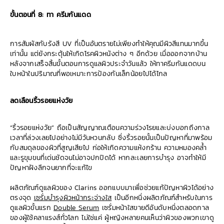
ขั้นตอนที่ 8: ทา ครีมกันแดด
การสัมผัสกับรังสี UV ที่เป็นอันตรายไม่เพียงทำให้คุณมีผิวสีแทนมากขึ้น
เท่านั้น แต่ยังกระตุ้นให้เกิดโรคผิวหนังต่าง ๆ อีกด้วย เมื่อออกจากบ้าน
หลังจากเสร็จสิ้นขั้นตอนการดูแลผิวประจำวันแล้ว ให้ทาครีมกันแดดบน
ใบหน้าในปริมาณที่พอเหมาะการป้องกันเล็กน้อยไปได้ไกล
ลดเลือนริ้วรอยแห่งวัย
“ริ้วรอยแห่งวัย” ถือเป็นสัญญาณเตือนความร่วงโรยและบ่งบอกถึงกาล
เวลาที่ล่วงเลยไปอย่างไม่มีวันหวนกลับ ซึ่งริ้วรอยนั้นเป็นปัญหาที่มาพร้อม
กับสมดุลของผิวที่สูญเสียไป ก่อให้เกิดความแห้งกร้าน ความหมองคล้ำ
และรูขุมขนที่เด่นชัดจนไม่อาจปกปิดได้ หากละเลยการบำรุง อาจทำให้มี
ปัญหาฝังลึกจนยากที่จะแก้ไข
ผลิตภัณฑ์ดูแลผิวของ Clarins ออกแบบมาเพื่อช่วยแก้ปัญหาผิวได้อย่าง
ตรงจุด
เซรั่มบำรุงผิวหน้ากระจ่างใส
เป็นอีกหนึ่งผลิตภัณฑ์สำหรับในการ
ดูแลผิวขั้นแรก
Double Serum
เซรั่มหน้าใสขายดีอันดับหนึ่งตลอดกาล
ของผู้ใช้คลาแรงส์ทั่วโลก ไม่ใช่แค่ ผู้หญิงหลายคนเห็นว่าผิวของพวกเขาดู