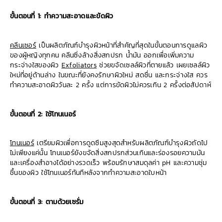
ขั้นตอนที่ 1: ทำความสะอาดและขัดผิว
คลีนเซอร์
เป็นผลิตภัณฑ์บำรุงผิวหน้าที่สำคัญที่สุดในขั้นตอนการดูแลผิว
ของผู้หญิงทุกคน คลีนซิ่งล้างสิ่งสกปรก น้ำมัน ออกเพื่อเพิ่มความ
กระจ่างใสของผิว
Exfoliators
ช่วยขจัดเซลล์ผิวที่ตายแล้ว เผยเซลล์ผิว
ใหม่ที่อยู่ด้านล่าง ในขณะที่ยังคงรักษาผิวใหม่ สดชื่น และกระจ่างใส ควร
ทำความสะอาดผิววันละ 2 ครั้ง แต่การขัดผิวไม่ควรเกิน 2 ครั้งต่อสัปดาห์
ขั้นตอนที่ 2: ใช้โทนเนอร์
โทนเนอร์
เตรียมผิวเพื่อการดูดซึมสูงสุดสำหรับผลิตภัณฑ์บำรุงผิวถัดไป
ไม่เพียงแค่นั้น โทนเนอร์ยังขจัดสิ่งสกปรกส่วนเกินและร่องรอยความมัน
และเครื่องสำอางได้อย่างรวดเร็ว พร้อมรักษาสมดุลค่า pH และความชุ่ม
ชื้นของผิว ใช้โทนเนอร์ทันทีหลังจากทำความสะอาดใบหน้า
ขั้นตอนที่ 3: ตามด้วยเซรั่ม