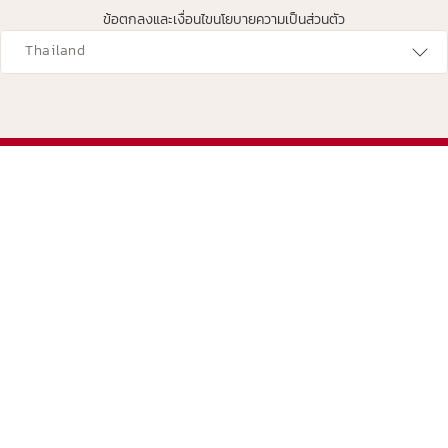
ข้อตกลงและเงื่อนไข
นโยบายความเป็นส่วนตัว
avigates to
Thailand