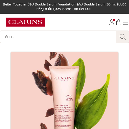
Better Together ช้อป Double Serum Foundation คู่กับ Double Serum 30 ml รับของ
ขวัญ 8 ชิ้น มูลค่า 2,000 บาท
ช้อปเลย
ข้ามไปยังเนื้อหา
ไปที่ส่วนท้าย
บันทึกข้อมูลค้นหา