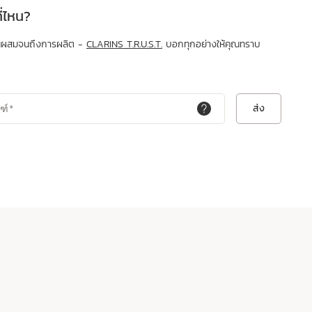
่ไหน?
่วนผสมจนถึงการผลิต -
CLARINS T.R.U.S.T.
บอกทุกอย่างให้คุณทราบ
ส่ง
ฑ์
*