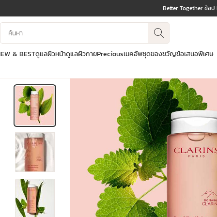
Better Together ช้อป
ข้ามไปยังเนื้อหา
บันทึกข้อมูลค้นหา
ไปที่ส่วนท้าย
NEW & BEST
ดูแลผิวหน้า
ดูแลผิวกาย
Precious
เมคอัพ
ชุดของขวัญ
ข้อเสนอพิเศษ