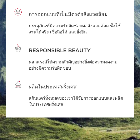
ผิวแห้งเป็นประเภทของผิว เช่นเดียวกับ
การออกแบบที่เป็นมิตรต่อสิ่งแวดล้อม
ผิวธรรมดา และผิวมัน
ก
ผิวแห้งและผิวขาดความชุ่มชื้น
บรรจุภัณฑ์มีความรับผิดชอบต่อสิ่งแวดล้อม ซึ่งใช้
การขาดความชุ่มชื้นเป็นปัญหาของผิว
ตลอด
สา
เป็นผิวประเภทเดียวกัน
งานได้จริง เชื่อถือได้ และยั่งยืน
เช่นเดียวกับความเหนื่อยล้าหรือความ
นั้
ระคายเคือง
ผิวทุกประเภทสามารถขาดความชุ่มชื้น
RESPONSIBLE BEAUTY
คลาแรงส์ให้ความสำคัญอย่างยิ่งต่อความงดงาม
อย่างมีความรับผิดชอบ
ผลิตในประเทศฝรั่งเศส
ถูก
ผิด
สกินแคร์ทั้งหมดของเราได้รับการออกแบบและผลิต
ในประเทศฝรั่งเศส