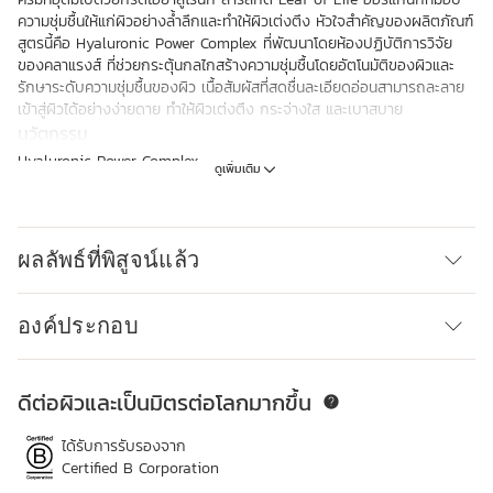
ความชุ่มชื้นให้แก่ผิวอย่างล้ำลึกและทำให้ผิวเต่งตึง หัวใจสำคัญของผลิตภัณฑ์
สูตรนี้คือ Hyaluronic Power Complex ที่พัฒนาโดยห้องปฏิบัติการวิจัย
ของคลาแรงส์ ที่ช่วยกระตุ้นกลไกสร้างความชุ่มชื้นโดยอัตโนมัติของผิวและ
รักษาระดับความชุ่มชื้นของผิว เนื้อสัมผัสที่สดชื่นละเอียดอ่อนสามารถละลาย
เข้าสู่ผิวได้อย่างง่ายดาย ทำให้ผิวเต่งตึง กระจ่างใส และเบาสบาย
นวัตกรรม
Hyaluronic Power Complex
ดูเพิ่มเติม
เพื่อสามประสิทธิภาพที่ทำให้ผิวนุ่มชุ่มชื้นและเต่งตึง ห้องปฏิบัติการวิจัยของ
คลาแรงส์ได้รวมเอาส่วนผสมอันทรงประสิทธิภาพของ Hyaluronic Acid เข้า
กับสารสกัด Leaf of Life ออร์แกนิกเป็นครั้งแรก
Clarins Plus
ผลลัพธ์ที่พิสูจน์แล้ว
ทำให้ผิวเต่งตึงใน 60 วินาที**การทดสอบในผู้บริโภค ผู้หญิงจำนวน 107 ราย
หลังการใช้เป็นเวลา 60 วินาที
องค์ประกอบ
ดีต่อผิวและเป็นมิตรต่อโลกมากขึ้น
ข้ามไปยังเนื้อหา
ได้รับการรับรองจาก
Certified B Corporation