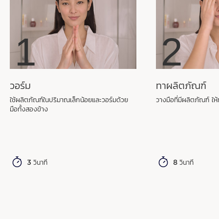
1
2
HYDRA-ESSENTIEL [HA
]:
2
มากกว่าความชุ่มชื้น
วอร์ม
ทาผลิตภัณฑ์
ใช้ผลิตภัณฑ์ในปริมาณเล็กน้อยและวอร์มด้วย
วางมือที่มีผลิตภัณฑ์ ให
กลุ่มผลิตภัณฑ์สำหรับผิวขาดน้ำพร้อม
มือทั้งสองข้าง
วิทยาการขั้นสูงสุดของคลาแรงส์
3 วินาที
8 วินาที