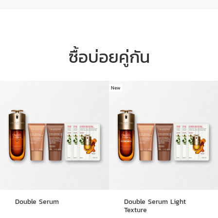
ซื้อบ่อยคู่กัน
New
ข้ามไปยังเนื้อหา
สูตรผสานนวัตกรรม
ประกอบด้วย Hyaluronic Power Complex
ลิขสิทธิ์เฉพาะของคลาแรงส์
การผสมผสานระหว่าง Hyaluronic Acid
ขั้นสูง
สองชนิด ช่วยปกป้องผิวจากตัวการทำร้ายผิว
Double Serum
Double Serum Light
ภายนอก
ขณะที่ Leaf of Life ออร์แกนิกช่วยล
Texture
ดการสูญเสียน้ำ