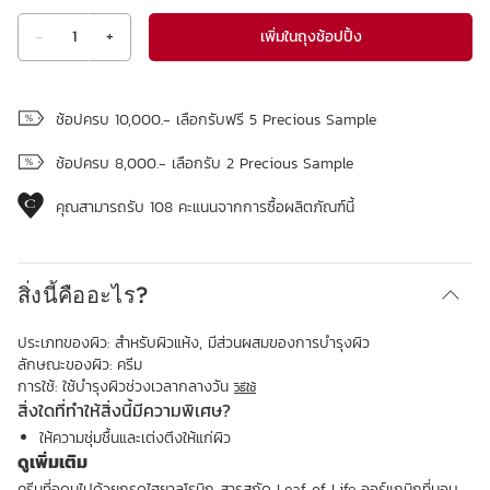
เพิ่มในถุงช้อปปิ้ง
-
1
+
ดูถุงช้อปปิ้ง
ช้อปครบ 10,000.- เลือกรับฟรี 5 Precious Sample
ช้อปครบ 8,000.- เลือกรับ 2 Precious Sample
คุณสามารถรับ
108
คะแนนจากการซื้อผลิตภัณฑ์นี้
สิ่งนี้คืออะไร?
ประเภทของผิว:
สำหรับผิวแห้ง, มีส่วนผสมของการบำรุงผิว
ลักษณะของผิว:
ครีม
การใช้:
ใช้บำรุงผิวช่วงเวลากลางวัน
วิธีใช้
สิ่งใดที่ทำให้สิ่งนี้มีความพิเศษ?
ให้ความชุ่มชื้นและเต่งตึงให้แก่ผิว
ดูเพิ่มเติม
ครีมที่อุดมไปด้วยกรดไฮยาลูโรนิก สารสกัด Leaf of Life ออร์แกนิกที่มอบ