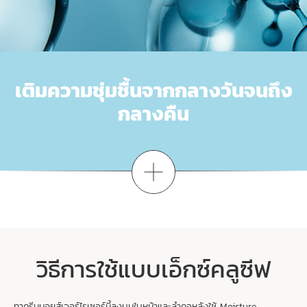
เติมความชุ่มชื้นจากกลางวันจนถึง
กลางคืน
ดูเพิ่มเติม
เตรียมกิจวัตร HYDRA-ESSENTIEL [HA
] ของ
2
คุณ
เติมความชุ่มชื้นทันทีที่ใช้ คิดค้นขึ้นเป็นพิเศษสำหรับผิวคุณ
เริ่มต้นกิจวัตรการดูแลผิวสำหรับตอนกลางวันและกลางคืน
วิธีการใช้แบบเอ็กซ์คลูซีฟ
1
ปรับสมดุล
ทาครีมมอยส์เจอร์ไรเซอร์นี้ลงบนใบหน้าและลำคอหลังใช้ Moisture