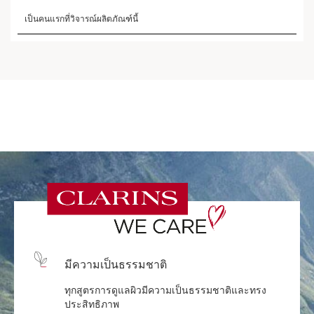
สำหรับทุกสภาพผิว
ประกอบด้วย 6 เนื้อสัมผัสอันทรงคุณค่า
ตั้งแต่เนื้อ
ครีมบางเบาไปจนถึงเนื้อบาล์มเข้มข้น ฟื้นฟูการ
ทำงานของปราการผิว เพิ่มความชุ่มชื้นให้กับผิว
คำถามเกี่ยวกับผิว
ทดสอบความเข้าใจเกี่ยวกับผิวคุณด้วยคำถามด่วน
เหล่านี้
มีความเป็นธรรมชาติ
ผิด
ทุกสูตรการดูแลผิวมีความเป็นธรรมชาติและทรง
ประสิทธิภาพ